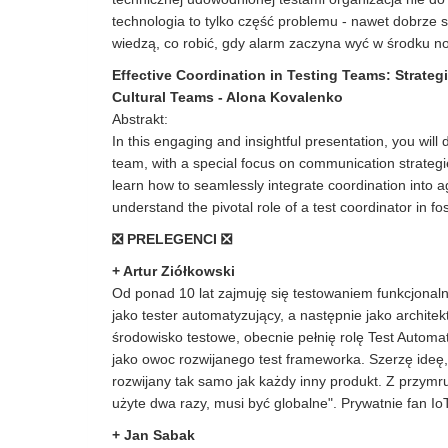
technologia to tylko część problemu - nawet dobrze sk
wiedzą, co robić, gdy alarm zaczyna wyć w środku no
Effective Coordination in Testing Teams: Strateg
Cultural Teams
-
Alona Kovalenko
Abstrakt:
In this engaging and insightful presentation, you will 
team, with a special focus on communication strategi
learn how to seamlessly integrate coordination into ag
understand the pivotal role of a test coordinator in fos
❎ PRELEGENCI ❎
+ Artur Ziółkowski
Od ponad 10 lat zajmuję się testowaniem funkcjona
jako tester automatyzujący, a następnie jako archit
środowisko testowe, obecnie pełnię rolę Test Automat
jako owoc rozwijanego test frameworka. Szerzę ideę
rozwijany tak samo jak każdy inny produkt. Z przymr
użyte dwa razy, musi być globalne". Prywatnie fan IoT
+
Jan Sabak