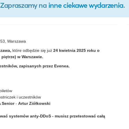
o. Zapraszamy na
inne ciekawe wydarzenia
.
r 53, Warszawa
szawa,
które odbędzie się już
24 kwietnia 2025 roku o
 piętrze) w Warszawie.
estników, zapisanych przez Evenea.
biletów
stniczek i uczestników
A Senior
-
Artur Ziółkowski
ować systemów anty-DDoS - musisz przetestować całą