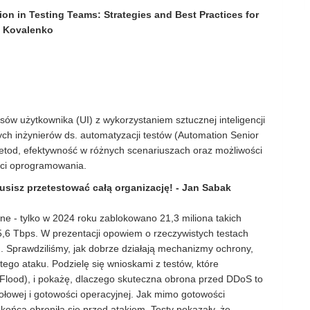
ion in Testing Teams: Strategies and Best Practices for
 Kovalenko
sów użytkownika (UI) z wykorzystaniem sztucznej inteligencji
ch inżynierów ds. automatyzacji testów (Automation Senior
tod, efektywność w różnych scenariuszach oraz możliwości
ści oprogramowania.
sisz przetestować całą organizację! -
Jan Sabak
e - tylko w 2024 roku zablokowano 21,3 miliona takich
5,6 Tbps. W prezentacji opowiem o rzeczywistych testach
. Sprawdziliśmy, jak dobrze działają mechanizmy ochrony,
tego ataku. Podzielę się wnioskami z testów, które
Flood), i pokażę, dlaczego skuteczna obrona przed DDoS to
społowej i gotowości operacyjnej. Jak mimo gotowości
końca obroniła się przed atakiem. Testy pokazały, że