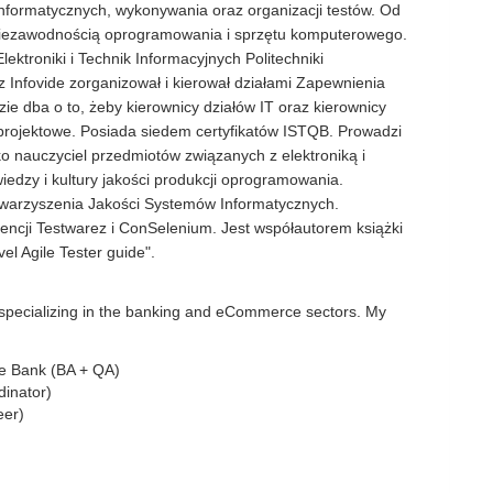
informatycznych, wykonywania oraz organizacji testów. Od
z niezawodnością oprogramowania i sprzętu komputerowego.
ektroniki i Technik Informacyjnych Politechniki
z Infovide zorganizował i kierował działami Zapewnienia
ie dba o to, żeby kierownicy działów IT oraz kierownicy
 projektowe. Posiada siedem certyfikatów ISTQB. Prowadzi
ko nauczyciel przedmiotów związanych z elektroniką i
iedzy i kultury jakości produkcji oprogramowania.
owarzyszenia Jakości Systemów Informatycznych.
encji Testwarez i ConSelenium. Jest współautorem książki
l Agile Tester guide".
 specializing in the banking and eCommerce sectors. My
pe Bank (BA + QA)
dinator)
eer)