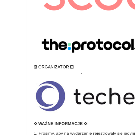
❎ ORGANIZATOR ❎
❎ WAŻNE INFORMACJE ❎
1. Prosimy, aby na wydarzenie rejestrowały się jedyn