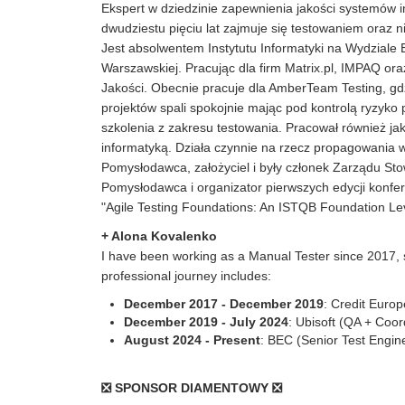
Ekspert w dziedzinie zapewnienia jakości systemów 
dwudziestu pięciu lat zajmuje się testowaniem ora
Jest absolwentem Instytutu Informatyki na Wydziale El
Warszawskiej. Pracując dla firm Matrix.pl, IMPAQ ora
Jakości. Obecnie pracuje dla AmberTeam Testing, gdz
projektów spali spokojnie mając pod kontrolą ryzyko
szkolenia z zakresu testowania. Pracował również ja
informatyką. Działa czynnie na rzecz propagowania w
Pomysłodawca, założyciel i były członek Zarządu St
Pomysłodawca i organizator pierwszych edycji konfer
"Agile Testing Foundations: An ISTQB Foundation Leve
+
Alona Kovalenko
I have been working as a Manual Tester since 2017,
professional journey includes:
December 2017 - December 2019
: Credit Euro
December 2019 - July 2024
: Ubisoft (QA + Coor
August 2024 - Present
: BEC (Senior Test Engin
❎ SPONSOR DIAMENTOWY ❎