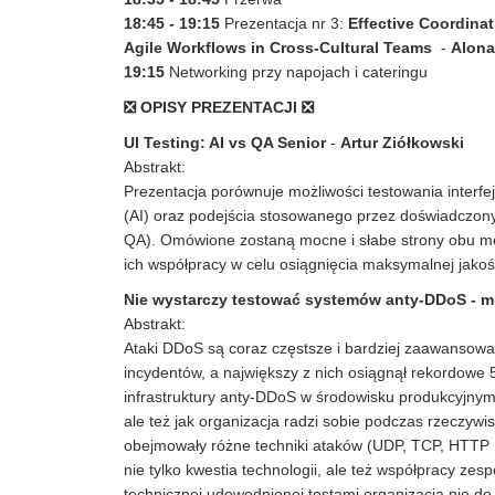
18:45
- 19:15
Prezentacja nr 3:
Effective Coordinat
Agile Workflows in Cross-Cultural Teams
-
Alona
19:15
Networking przy napojach i cateringu
❎ OPISY PREZENTACJI ❎
UI Testing: AI vs QA Senior
-
Artur Ziółkowski
Abstrakt:
Prezentacja porównuje możliwości testowania interfej
(AI) oraz podejścia stosowanego przez doświadczony
QA). Omówione zostaną mocne i słabe strony obu me
ich współpracy w celu osiągnięcia maksymalnej jako
Nie wystarczy testować systemów anty-DDoS - mu
Abstrakt:
Ataki DDoS są coraz częstsze i bardziej zaawansowan
incydentów, a największy z nich osiągnął rekordowe 
infrastruktury anty-DDoS w środowisku produkcyjnym
ale też jak organizacja radzi sobie podczas rzeczywis
obejmowały różne techniki ataków (UDP, TCP, HTTP 
nie tylko kwestia technologii, ale też współpracy ze
technicznej udowodnionej testami organizacja nie do 