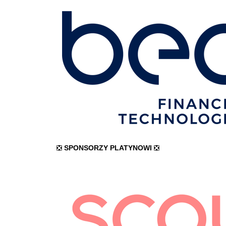
❎
SPONSORZY PLATYNOWI
❎