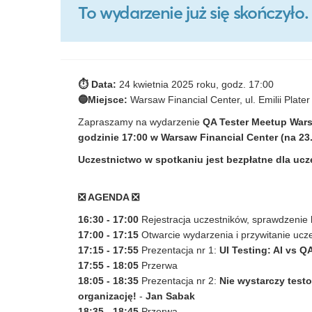
To wydarzenie już się skończył
⏱
Data:
24 kwietnia 2025 roku, godz. 17:00
🔵
Miejsce:
Warsaw Financial Center, ul. Emilii Plate
Zapraszamy na wydarzenie
QA Tester Meetup War
godzinie 17:00 w Warsaw Financial Center (na 23.
Uczestnictwo w spotkaniu jest bezpłatne dla ucz
❎ AGENDA ❎
16:30 - 17:00
Rejestracja uczestników, sprawdzenie 
17:00 - 17:15
Otwarcie wydarzenia i przywitanie ucze
17:15 - 17:55
Prezentacja nr 1:
UI Testing: AI vs Q
17:55
- 18:05
Przerwa
18:05
- 18:35
Prezentacja nr 2:
Nie wystarczy test
organizację!
-
Jan Sabak
18:35
- 18:45
Przerwa