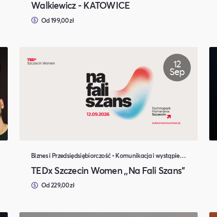
Walkiewicz - KATOWICE
Od 199,00 zł
12
Sep
Biznes i Przedsiędsiębiorczość • Komunikacja i wystąpienia publiczne • Muzyka i Taniec • Koncerty, Festiwale, Rozrywka • Polityka i Gospodarka
TEDx Szczecin Women ,,Na Fali Szans''
Od 229,00 zł