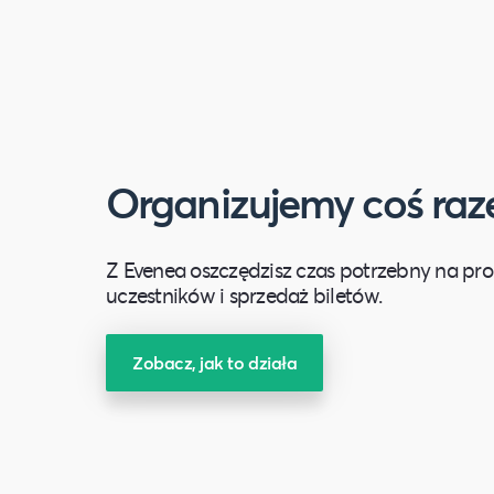
newslettera. Więcej infor
osobowych, w tym o przys
w
Polityce Prywatności
.
Organizujemy coś ra
Z Evenea oszczędzisz czas potrzebny na prom
uczestników i sprzedaż biletów.
Zobacz, jak to działa