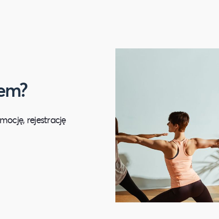
macji o przetwarzaniu danych
ługujących uprawnieniach, znajduje się
zem?
ocję, rejestrację