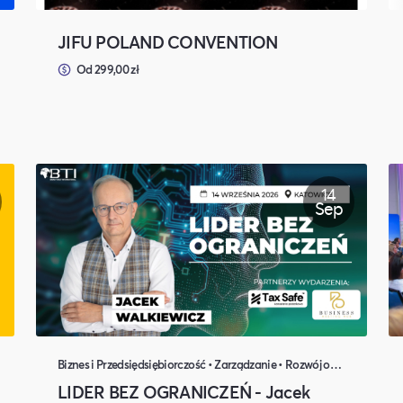
JIFU POLAND CONVENTION
Od 299,00 zł
14
Sep
Biznes i Przedsiędsiębiorczość • Zarządzanie • Rozwój osobisty
LIDER BEZ OGRANICZEŃ - Jacek