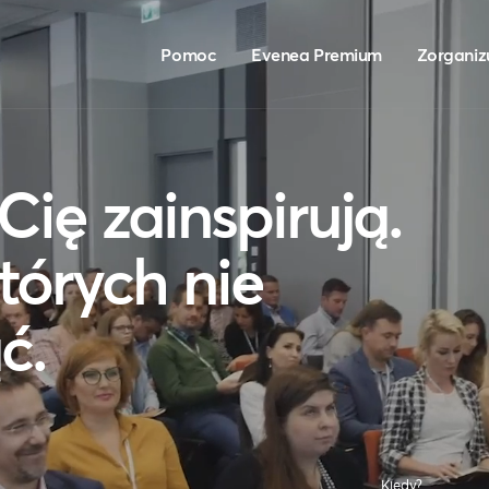
Pomoc
Evenea Premium
Zorganiz
Cię zainspirują.
tórych nie
ć.
Kiedy?