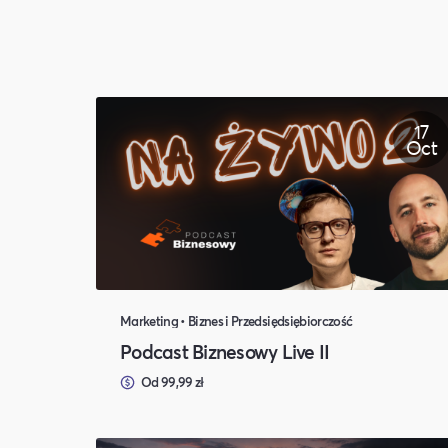
17
Oct
Marketing • Biznes i Przedsiędsiębiorczość
Podcast Biznesowy Live II
Od 99,99 zł