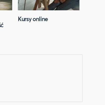
Kursy online
Sport
ść