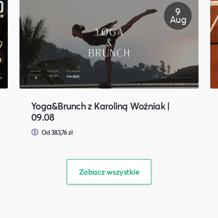
9
Aug
Yoga&Brunch z Karoliną Woźniak |
09.08
Od 383,76 zł
Zobacz wszystkie