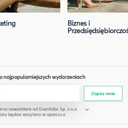
eting
Biznes i
Przedsiędsiębiorczo
o najpopularniejszych wydarzeniach
Zapisz mnie
a newslettera od Eventlabs Sp. z o.o.
tóry będzie wysyłany w oparciu o
nować z newslettera w każdym czasie
iedniego linka w wiadomości