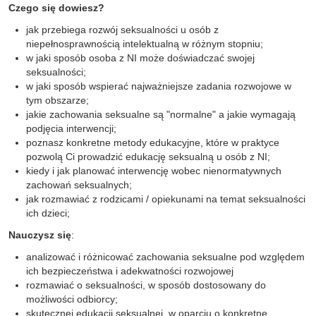
Czego się dowiesz?
jak przebiega rozwój seksualności u osób z
niepełnosprawnością intelektualną w różnym stopniu;
w jaki sposób osoba z NI może doświadczać swojej
seksualności;
w jaki sposób wspierać najważniejsze zadania rozwojowe w
tym obszarze;
jakie zachowania seksualne są "normalne" a jakie wymagają
podjęcia interwencji;
poznasz konkretne metody edukacyjne, które w praktyce
pozwolą Ci prowadzić edukację seksualną u osób z NI;
kiedy i jak planować interwencję wobec nienormatywnych
zachowań seksualnych;
jak rozmawiać z rodzicami / opiekunami na temat seksualności
ich dzieci;
Nauczysz się
:
analizować i różnicować zachowania seksualne pod względem
ich bezpieczeństwa i adekwatności rozwojowej
rozmawiać o seksualności, w sposób dostosowany do
możliwości odbiorcy;
skutecznej edukacji seksualnej, w oparciu o konkretne