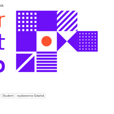
sk.
Student
wydarzenia Gdańsk