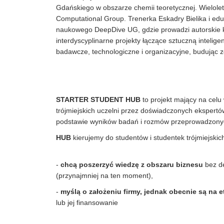
Gdańskiego w obszarze chemii teoretycznej. Wielo
Computational Group. Trenerka Eskadry Bielika i edu
naukowego DeepDive UG, gdzie prowadzi autorskie k
interdyscyplinarne projekty łączące sztuczną inteli
badawcze, technologiczne i organizacyjne, budując 
STARTER STUDENT HUB
to projekt mający na celu
trójmiejskich uczelni przez doświadczonych ekspertó
podstawie wyników badań i rozmów przeprowadzonyc
HUB
kierujemy do studentów i studentek trójmiejskich 
-
chcą poszerzyć wiedzę z obszaru biznesu
bez de
(przynajmniej na ten moment),
-
myślą o założeniu firmy,
jednak obecnie są na 
lub jej finansowanie