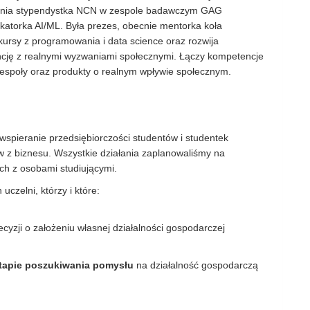
letnia stypendystka NCN w zespole badawczym GAG
katorka AI/ML. Była prezes, obecnie mentorka koła
ursy z programowania i data science oraz rozwija
gencję z realnymi wyzwaniami społecznymi. Łączy kompetencje
zespoły oraz produkty o realnym wpływie społecznym.
 wspieranie przedsiębiorczości studentów i studentek
w z biznesu. Wszystkie działania zaplanowaliśmy na
h z osobami studiującymi.
uczelni, którzy i które:
cyzji o założeniu własnej działalności gospodarczej
etapie poszukiwania pomysłu
na działalność gospodarczą