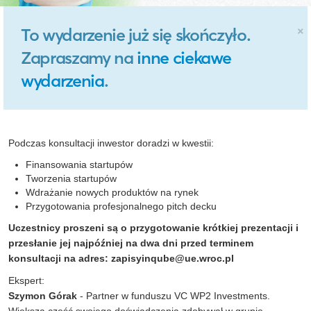
×
To wydarzenie już się skończyło.
Zapraszamy na
inne ciekawe
wydarzenia
.
Podczas konsultacji inwestor doradzi w kwestii:
Finansowania startupów
Tworzenia startupów
Wdrażanie nowych produktów na rynek
Przygotowania profesjonalnego pitch decku
Uczestnicy proszeni są o przygotowanie krótkiej prezentacji i
przesłanie jej najpóźniej na dwa dni przed terminem
konsultacji na adres:
zapisyinqube@ue.wroc.pl
Ekspert:
Szymon Górak
- Partner w funduszu VC WP2 Investments.
Większą część swojego doświadczenia zdobywał w grupie