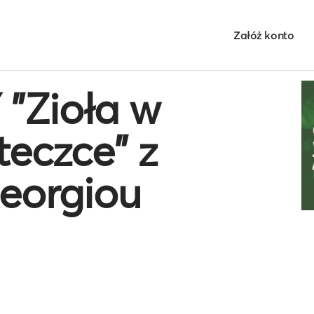
Załóż konto
"Zioła w
eczce" z
eorgiou