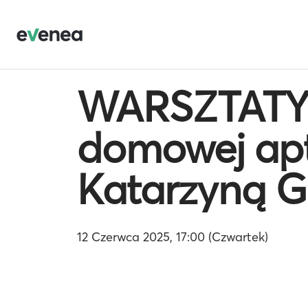
WARSZTATY 
domowej apt
Katarzyną G
12 Czerwca 2025, 17:00 (Czwartek)