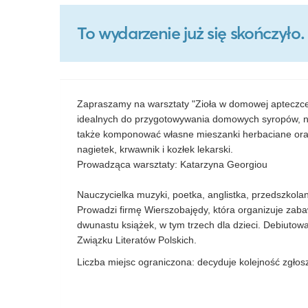
To wydarzenie już się skończył
Zapraszamy na warsztaty "Zioła w domowej apteczce
idealnych do przygotowywania domowych syropów, n
także komponować własne mieszanki herbaciane ora
nagietek, krwawnik i kozłek lekarski.
Prowadząca warsztaty: Katarzyna Georgiou
Nauczycielka muzyki, poetka, anglistka, przedszkolan
Prowadzi firmę Wierszobajędy, która organizuje zabaw
dwunastu książek, w tym trzech dla dzieci. Debiutowa
Związku Literatów Polskich.
Liczba miejsc ograniczona: decyduje kolejność zgłos