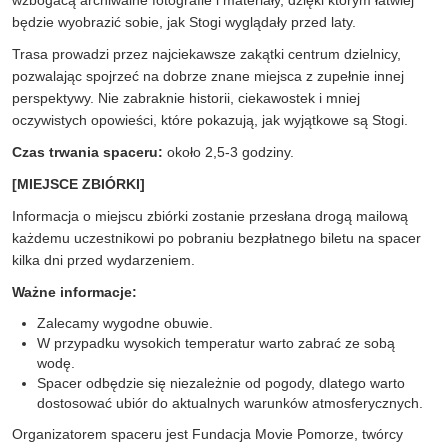
wzbogacą archiwalne fotografie i materiały, dzięki którym łatwiej
będzie wyobrazić sobie, jak Stogi wyglądały przed laty.
Trasa prowadzi przez najciekawsze zakątki centrum dzielnicy,
pozwalając spojrzeć na dobrze znane miejsca z zupełnie innej
perspektywy. Nie zabraknie historii, ciekawostek i mniej
oczywistych opowieści, które pokazują, jak wyjątkowe są Stogi.
Czas trwania spaceru:
około 2,5-3 godziny.
[MIEJSCE ZBIÓRKI]
Informacja o miejscu zbiórki zostanie przesłana drogą mailową
każdemu uczestnikowi po pobraniu bezpłatnego biletu na spacer
kilka dni przed wydarzeniem.
Ważne informacje:
Zalecamy wygodne obuwie.
W przypadku wysokich temperatur warto zabrać ze sobą
wodę.
Spacer odbędzie się niezależnie od pogody, dlatego warto
dostosować ubiór do aktualnych warunków atmosferycznych.
Organizatorem spaceru jest Fundacja Movie Pomorze, twórcy