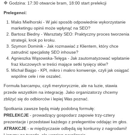
🔷 Godzina: 17:30 otwarcie bram, 18:00 start prelekcji
Prelegenci:
Maks Mielhorski - W jaki sposób odpowiednie wykorzystanie
marketingu opinii może wpłynąć na SEO?
Bartosz Biedny - Warsztaty SEO: Praktyczny proces tworzenia
strategii, krok po kroku.
Szymon Dominik - Jak rozmawiać z Klientem, który chce
zatrudnić specjalistę SEO inhouse?
Agnieszka Wąsowska-Telęga - Jak zautomatyzować wplatanie
fraz kluczowych w treści mające setki tysięcy słów?
Michał Biajgo - KPI, mikro i makro konwersje, czyli jak osiągać
wspólne cele i nie oszaleć.
Formuła barcampu, czyli merytorycznie, ale na luzie, stawia
przede wszystkim na integrację. Jako organizatorzy chcemy
zbliżyć się do odbiorców i lepiej Was poznać.
Spotkania zawsze będą miały podobną formułę:
PRELEKCJE
- prowadzący gospodarz zapowie trzy-cztery
prezentacje i przedstawi każdego z prelegentów oddając im głos.
ATRAKCJE
- w międzyczasie odbędą się konkursy z nagrodami!