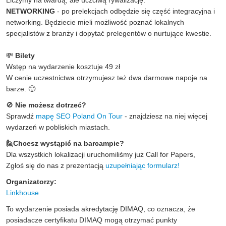
Liczymy na twardą, ale uczciwą rywalizację.
NETWORKING
- po prelekcjach odbędzie się część integracyjna i
networking. Będziecie mieli możliwość poznać lokalnych
specjalistów z branży i dopytać prelegentów o nurtujące kwestie.
💸
Bilety
Wstęp na wydarzenie kosztuje 49 zł
W cenie uczestnictwa otrzymujesz też dwa darmowe napoje na
barze. 🙂
🚫
Nie możesz dotrzeć?
Sprawdź
mapę SEO Poland On Tour
- znajdziesz na niej więcej
wydarzeń w pobliskich miastach.
🙋Chcesz wystąpić na barcampie?
Dla wszystkich lokalizacji uruchomiliśmy już Call for Papers,
Zgłoś się do nas z prezentacją
uzupełniając formularz!
Organizatorzy:
Linkhouse
To wydarzenie posiada akredytację DIMAQ, co oznacza, że
posiadacze certyfikatu DIMAQ mogą otrzymać punkty