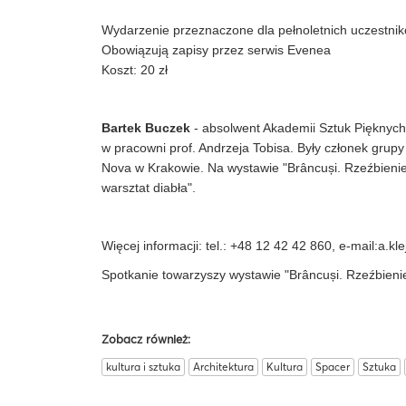
Wydarzenie przeznaczone dla pełnoletnich uczestni
Obowiązują zapisy przez serwis Evenea
Koszt: 20 zł
Bartek Buczek
- absolwent Akademii Sztuk Pięknych
w pracowni prof. Andrzeja Tobisa. Były członek grupy
Nova w Krakowie. Na wystawie "Brâncuși. Rzeźbienie
warsztat diabła".
Więcej informacji: tel.: +48 12 42 42 860, e-mail:
a.kl
Spotkanie towarzyszy wystawie "Brâncuși. Rzeźbieni
Zobacz również:
kultura i sztuka
Architektura
Kultura
Spacer
Sztuka