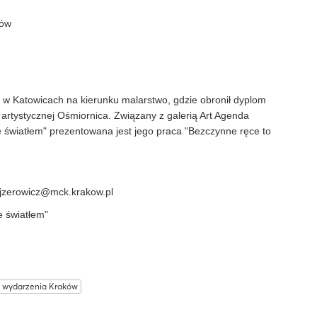
ków
 w Katowicach na kierunku malarstwo, gdzie obronił dyplom
 artystycznej Ośmiornica. Związany z galerią Art Agenda
 światłem" prezentowana jest jego praca "Bezczynne ręce to
ejzerowicz@mck.krakow.pl
e światłem"
wydarzenia Kraków