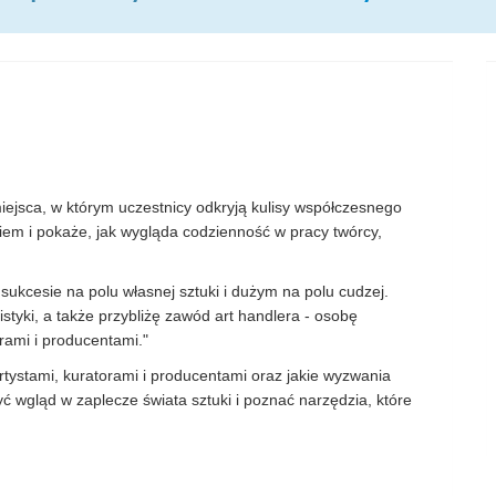
ejsca, w którym uczestnicy odkryją kulisy współczesnego
niem i pokaże, jak wygląda codzienność w pracy twórcy,
ukcesie na polu własnej sztuki i dużym na polu cudzej.
gistyki, a także przybliżę zawód art handlera - osobę
rami i producentami."
rtystami, kuratorami i producentami oraz jakie wyzwania
yć wgląd w zaplecze świata sztuki i poznać narzędzia, które