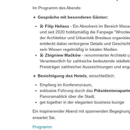
Im Programm des Abends:
🔸
Gespräche mit besonderen Gästen:
🎤
Filip Heliasz
- Ein Absolvent im Bereich Manag
und seit 2020 hobbymäßig die Fanpage "Wrocław - 
der Architektur und Urbanistik Breslaus organisi
entdeckt dabei verborgene Details und Geschichte
sein Wissen regelmäßig in lokalen Medien.
🎤
Zbigniew Maćków
- renommierter Architekt
Verantwortlich für zahlreiche bedeutende städteb
Preisträger zahlreicher Auszeichnungen und engag
🔸
Besichtigung des Hotels
, einschließlich:
Empfang im Konferenzraum,
exklusive Führung durch das
Präsidentenapart
Panoramablick über die Stadt,
get together in der eleganten business lounge
Ein inspirierender Abend mit spannenden Begegnun
erwartet Sie.
Programm