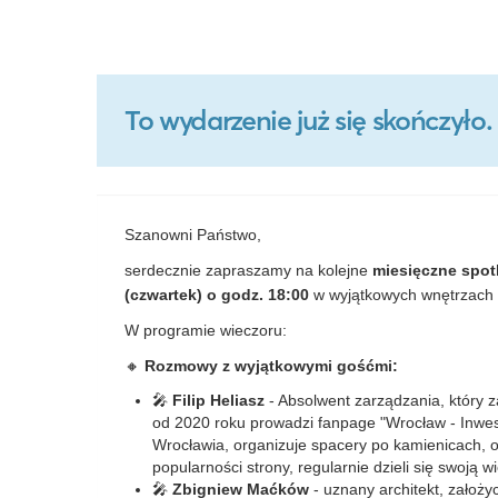
To wydarzenie już się skończył
Szanowni Państwo,
serdecznie zapraszamy na kolejne
miesięczne spot
(czwartek) o godz. 18:00
w wyjątkowych wnętrzach
W programie wieczoru:
🔸
Rozmowy z wyjątkowymi gośćmi:
🎤
Filip Heliasz
- Absolwent zarządzania, który 
od 2020 roku prowadzi fanpage "Wrocław - Inwesty
Wrocławia, organizuje spacery po kamienicach, odk
popularności strony, regularnie dzieli się swoją 
🎤
Zbigniew Maćków
- uznany architekt, założy