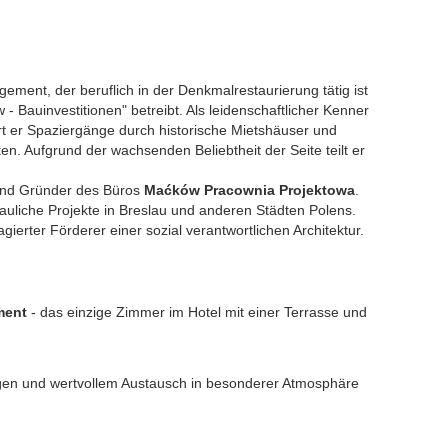
ement, der beruflich in der Denkmalrestaurierung tätig ist
Bauinvestitionen" betreibt. Als leidenschaftlicher Kenner
ert er Spaziergänge durch historische Mietshäuser und
n. Aufgrund der wachsenden Beliebtheit der Seite teilt er
 und Gründer des Büros
Maćków Pracownia Projektowa
.
auliche Projekte in Breslau und anderen Städten Polens.
ierter Förderer einer sozial verantwortlichen Architektur.
ment
- das einzige Zimmer im Hotel mit einer Terrasse und
gen und wertvollem Austausch in besonderer Atmosphäre