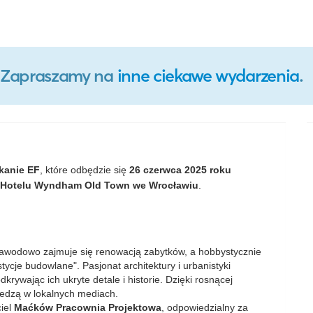
o. Zapraszamy na
inne ciekawe wydarzenia
.
kanie EF
, które odbędzie się
26 czerwca 2025 roku
Hotelu Wyndham Old Town we Wrocławiu
.
zawodowo zajmuje się renowacją zabytków, a hobbystycznie
cje budowlane". Pasjonat architektury i urbanistyki
rywając ich ukryte detale i historie. Dzięki rosnącej
wiedzą w lokalnych mediach.
ciel
Maćków Pracownia Projektowa
, odpowiedzialny za