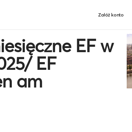
Załóż konto
iesięczne EF w
025/ EF
en am