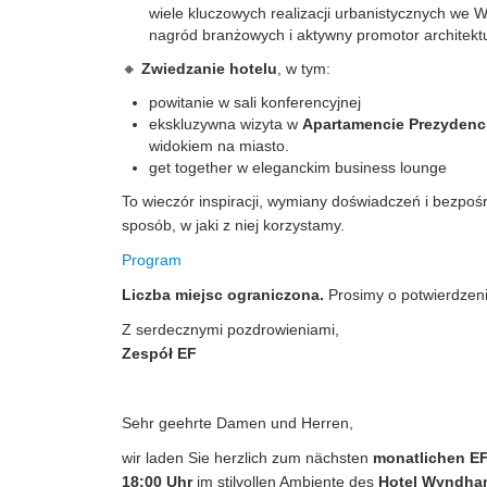
wiele kluczowych realizacji urbanistycznych we W
nagród branżowych i aktywny promotor architektu
🔸
Zwiedzanie hotelu
, w tym:
powitanie w sali konferencyjnej
ekskluzywna wizyta w
Apartamencie Prezydenc
widokiem na miasto.
get together w eleganckim business lounge
To wieczór inspiracji, wymiany doświadczeń i bezpoś
sposób, w jaki z niej korzystamy.
Program
Liczba miejsc ograniczona.
Prosimy o potwierdzen
Z serdecznymi pozdrowieniami,
Zespół EF
Sehr geehrte Damen und Herren,
wir laden Sie herzlich zum nächsten
monatlichen EF
18:00 Uhr
im stilvollen Ambiente des
Hotel Wyndham