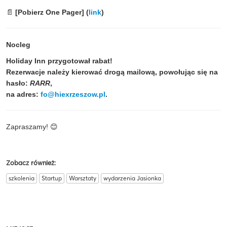
📄
[Pobierz One Pager] (
link
)
Nocleg
Holiday Inn przygotował rabat!
Rezerwacje należy kierować drogą mailową, powołując się na
hasło:
RARR
,
na adres:
fo@hiexrzeszow.pl
.
Zapraszamy!
😊
Zobacz również:
szkolenia
Startup
Warsztaty
wydarzenia Jasionka