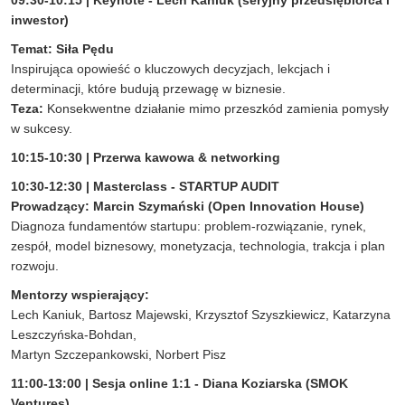
09:30-10:15 | Keynote - Lech Kaniuk (seryjny przedsiębiorca i
inwestor)
Temat: Siła Pędu
Inspirująca opowieść o kluczowych decyzjach, lekcjach i
determinacji, które budują przewagę w biznesie.
Teza:
Konsekwentne działanie mimo przeszkód zamienia pomysły
w sukcesy.
10:15-10:30 | Przerwa kawowa & networking
10:30-12:30 | Masterclass - STARTUP AUDIT
Prowadzący: Marcin Szymański (Open Innovation House)
Diagnoza fundamentów startupu: problem-rozwiązanie, rynek,
zespół, model biznesowy, monetyzacja, technologia, trakcja i plan
rozwoju.
Mentorzy wspierający:
Lech Kaniuk, Bartosz Majewski, Krzysztof Szyszkiewicz, Katarzyna
Leszczyńska-Bohdan,
Martyn Szczepankowski, Norbert Pisz
11:00-13:00 | Sesja online 1:1 - Diana Koziarska (SMOK
Ventures)