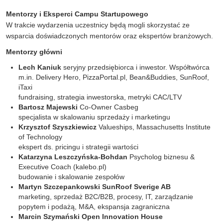
Mentorzy i Eksperci Campu Startupowego
W trakcie wydarzenia uczestnicy będą mogli skorzystać ze
wsparcia doświadczonych mentorów oraz ekspertów branżowych.
Mentorzy główni
Lech Kaniuk
seryjny przedsiębiorca i inwestor. Współtwórca
m.in. Delivery Hero, PizzaPortal.pl, Bean&Buddies, SunRoof,
iTaxi
fundraising, strategia inwestorska, metryki CAC/LTV
Bartosz Majewski
Co-Owner Casbeg
specjalista w skalowaniu sprzedaży i marketingu
Krzysztof Szyszkiewicz
Valueships, Massachusetts Institute
of Technology
ekspert ds. pricingu i strategii wartości
Katarzyna Leszczyńska-Bohdan
Psycholog biznesu &
Executive Coach (kalebo.pl)
budowanie i skalowanie zespołów
Martyn Szczepankowski SunRoof Sverige AB
marketing, sprzedaż B2C/B2B, procesy, IT, zarządzanie
popytem i podażą, M&A, ekspansja zagraniczna
Marcin Szymański Open Innovation House