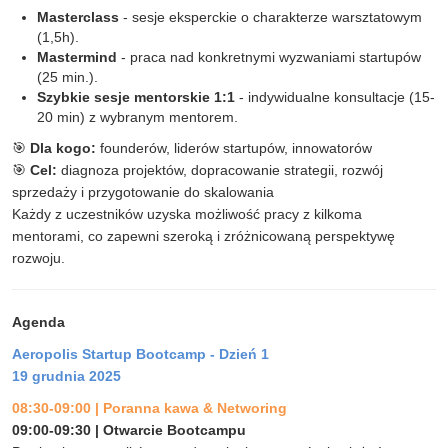
Masterclass
- sesje eksperckie o charakterze warsztatowym
(1,5h).
Mastermind
- praca nad konkretnymi wyzwaniami startupów
(25 min.).
Szybkie sesje mentorskie 1:1
- indywidualne konsultacje (15-
20 min) z wybranym mentorem.
🎯
Dla kogo:
founderów, liderów startupów, innowatorów
🎯
Cel:
diagnoza projektów, dopracowanie strategii, rozwój
sprzedaży i przygotowanie do skalowania
Każdy z uczestników uzyska możliwość pracy z kilkoma
mentorami, co zapewni szeroką i zróżnicowaną perspektywę
rozwoju
.
Agenda
Aeropolis Startup Bootcamp - Dzień 1
19 grudnia 2025
08:30-09:00
|
Poranna kawa & Networing
09:00-09:30 | Otwarcie Bootcampu