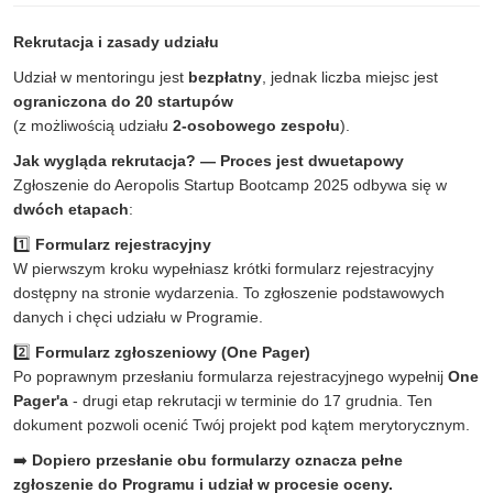
Rekrutacja i zasady udziału
Udział w mentoringu jest
bezpłatny
, jednak liczba miejsc jest
ograniczona do 20 startupów
(z możliwością udziału
2-osobowego zespołu
).
Jak wygląda rekrutacja? — Proces jest dwuetapowy
Zgłoszenie do Aeropolis Startup Bootcamp 2025 odbywa się w
dwóch etapach
:
1️⃣
Formularz rejestracyjny
W pierwszym kroku wypełniasz krótki formularz rejestracyjny
dostępny na stronie wydarzenia. To zgłoszenie podstawowych
danych i chęci udziału w Programie.
2️⃣
Formularz zgłoszeniowy (One Pager)
Po poprawnym przesłaniu formularza rejestracyjnego wypełnij
One
Pager'a
- drugi etap rekrutacji w terminie do 17 grudnia. Ten
dokument pozwoli ocenić Twój projekt pod kątem merytorycznym.
➡️
Dopiero przesłanie obu formularzy oznacza pełne
zgłoszenie do Programu i udział w procesie oceny.