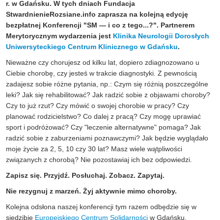
r. w Gdańsku. W tych dniach Fundacja
StwardnienieRozsiane.info zaprasza na kolejną edycję
bezpłatnej Konferencji "SM — i co z tego...?". Partnerem
Merytorycznym wydarzenia jest
Klinika Neurologii Dorosłych
Uniwersyteckiego Centrum Klinicznego w Gdańsku
.
Nieważne czy chorujesz od kilku lat, dopiero zdiagnozowano u
Ciebie chorobę, czy jesteś w trakcie diagnostyki. Z pewnością
zadajesz sobie różne pytania, np.: Czym się różnią poszczególne
leki? Jak się rehabilitować? Jak radzić sobie z objawami choroby?
Czy to już rzut? Czy mówić o swojej chorobie w pracy? Czy
planować rodzicielstwo? Co dalej z pracą? Czy mogę uprawiać
sport i podróżować? Czy "leczenie alternatywne" pomaga? Jak
radzić sobie z zaburzeniami poznawczymi? Jak będzie wyglądało
moje życie za 2, 5, 10 czy 30 lat? Masz wiele wątpliwości
związanych z chorobą? Nie pozostawiaj ich bez odpowiedzi.
Zapisz się. Przyjdź. Posłuchaj. Zobacz. Zapytaj.
Nie rezygnuj z marzeń. Żyj aktywnie mimo choroby.
Kolejna odsłona naszej konferencji tym razem odbędzie się w
siedzibie
Europejskiego Centrum Solidarności
w Gdańsku.