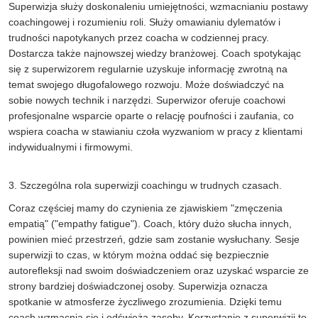
Superwizja służy doskonaleniu umiejętności, wzmacnianiu postawy
coachingowej i rozumieniu roli. Służy omawianiu dylematów i
trudności napotykanych przez coacha w codziennej pracy.
Dostarcza także najnowszej wiedzy branżowej. Coach spotykając
się z superwizorem regularnie uzyskuje informację zwrotną na
temat swojego długofalowego rozwoju. Może doświadczyć na
sobie nowych technik i narzędzi. Superwizor oferuje coachowi
profesjonalne wsparcie oparte o relację poufności i zaufania, co
wspiera coacha w stawianiu czoła wyzwaniom w pracy z klientami
indywidualnymi i firmowymi.
3. Szczególna rola superwizji coachingu w trudnych czasach.
Coraz częściej mamy do czynienia ze zjawiskiem "zmęczenia
empatią" ("empathy fatigue"). Coach, który dużo słucha innych,
powinien mieć przestrzeń, gdzie sam zostanie wysłuchany. Sesje
superwizji to czas, w którym można oddać się bezpiecznie
autorefleksji nad swoim doświadczeniem oraz uzyskać wsparcie ze
strony bardziej doświadczonej osoby. Superwizja oznacza
spotkanie w atmosferze życzliwego zrozumienia. Dzięki temu
coach wzmacnia się i odświeża zasoby. Korzystanie z superwizji to