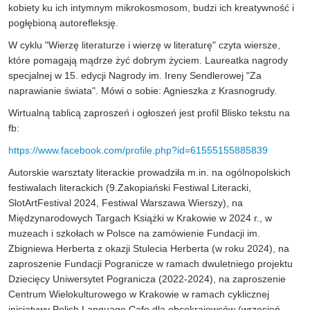
kobiety ku ich intymnym mikrokosmosom, budzi ich kreatywność i
pogłębioną autorefleksję.
W cyklu "Wierzę literaturze i wierzę w literaturę" czyta wiersze,
które pomagają mądrze żyć dobrym życiem. Laureatka nagrody
specjalnej w 15. edycji Nagrody im. Ireny Sendlerowej "Za
naprawianie świata". Mówi o sobie: Agnieszka z Krasnogrudy.
Wirtualną tablicą zaproszeń i ogłoszeń jest profil Blisko tekstu na
fb:
https://www.facebook.com/profile.php?id=61555155885839
Autorskie warsztaty literackie prowadziła m.in. na ogólnopolskich
festiwalach literackich (9.Zakopiański Festiwal Literacki,
SlotArtFestival 2024, Festiwal Warszawa Wierszy), na
Międzynarodowych Targach Książki w Krakowie w 2024 r., w
muzeach i szkołach w Polsce na zamówienie Fundacji im.
Zbigniewa Herberta z okazji Stulecia Herberta (w roku 2024), na
zaproszenie Fundacji Pogranicze w ramach dwuletniego projektu
Dziecięcy Uniwersytet Pogranicza (2022-2024), na zaproszenie
Centrum Wielokulturowego w Krakowie w ramach cyklicznej
inicjatywy Polish Language Cafe dla obcokrajowców (wrzesień-