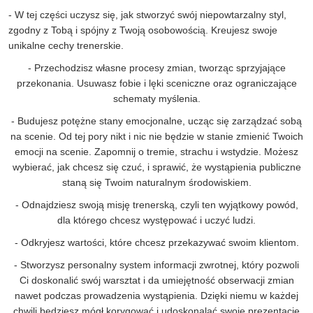
- W tej części uczysz się, jak stworzyć swój niepowtarzalny styl,
zgodny z Tobą i spójny z Twoją osobowością. Kreujesz swoje
unikalne cechy trenerskie.
- Przechodzisz własne procesy zmian, tworząc sprzyjające
przekonania. Usuwasz fobie i lęki sceniczne oraz ograniczające
schematy myślenia.
- Budujesz potężne stany emocjonalne, ucząc się zarządzać sobą
na scenie. Od tej pory nikt i nic nie będzie w stanie zmienić Twoich
emocji na scenie. Zapomnij o tremie, strachu i wstydzie. Możesz
wybierać, jak chcesz się czuć, i sprawić, że wystąpienia publiczne
staną się Twoim naturalnym środowiskiem.
- Odnajdziesz swoją misję trenerską, czyli ten wyjątkowy powód,
dla którego chcesz występować i uczyć ludzi.
- Odkryjesz wartości, które chcesz przekazywać swoim klientom.
- Stworzysz personalny system informacji zwrotnej, który pozwoli
Ci doskonalić swój warsztat i da umiejętność obserwacji zmian
nawet podczas prowadzenia wystąpienia. Dzięki niemu w każdej
chwili będziesz mógł korygować i udoskonalać swoje prezentacje