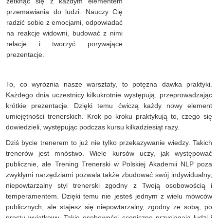
zetknąć się z każdym elementem
przemawiania do ludzi. Nauczy Cię
radzić sobie z emocjami, odpowiadać
na reakcje widowni, budować z nimi
relacje i tworzyć porywające
prezentacje.
To, co wyróżnia nasze warsztaty, to potężna dawka praktyki.
Każdego dnia uczestnicy kilkukrotnie występują, przeprowadzając
krótkie prezentacje. Dzięki temu ćwiczą każdy nowy element
umiejętności trenerskich. Krok po kroku praktykują to, czego się
dowiedzieli, występując podczas kursu kilkadziesiąt razy.
Dziś bycie trenerem to już nie tylko przekazywanie wiedzy. Takich
trenerów jest mnóstwo. Wiele kursów uczy, jak występować
publicznie, ale Trening Trenerski w Polskiej Akademii NLP poza
zwykłymi narzędziami pozwala także zbudować swój indywidualny,
niepowtarzalny styl trenerski zgodny z Twoją osobowością i
temperamentem. Dzięki temu nie jesteś jednym z wielu mówców
publicznych, ale stajesz się niepowtarzalny, zgodny ze sobą, po
prostu wyjątkowy. Takie osobowości sceniczne przyciągają ludzi i