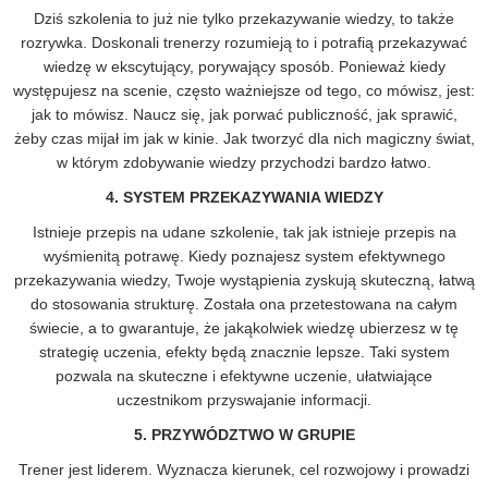
Dziś szkolenia to już nie tylko przekazywanie wiedzy, to także
rozrywka. Doskonali trenerzy rozumieją to i potrafią przekazywać
wiedzę w ekscytujący, porywający sposób. Ponieważ kiedy
występujesz na scenie, często ważniejsze od tego, co mówisz, jest:
jak to mówisz. Naucz się, jak porwać publiczność, jak sprawić,
żeby czas mijał im jak w kinie. Jak tworzyć dla nich magiczny świat,
w którym zdobywanie wiedzy przychodzi bardzo łatwo.
4. SYSTEM PRZEKAZYWANIA WIEDZY
Istnieje przepis na udane szkolenie, tak jak istnieje przepis na
wyśmienitą potrawę. Kiedy poznajesz system efektywnego
przekazywania wiedzy, Twoje wystąpienia zyskują skuteczną, łatwą
do stosowania strukturę. Została ona przetestowana na całym
świecie, a to gwarantuje, że jakąkolwiek wiedzę ubierzesz w tę
strategię uczenia, efekty będą znacznie lepsze. Taki system
pozwala na skuteczne i efektywne uczenie, ułatwiające
uczestnikom przyswajanie informacji.
5. PRZYWÓDZTWO W GRUPIE
Trener jest liderem. Wyznacza kierunek, cel rozwojowy i prowadzi