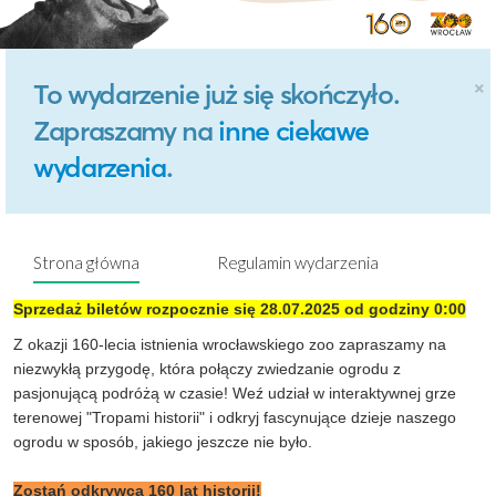
×
To wydarzenie już się skończyło.
Zapraszamy na
inne ciekawe
wydarzenia
.
Strona główna
Regulamin wydarzenia
Sprzedaż biletów rozpocznie się 28.07.2025 od godziny 0:00
Z okazji 160-lecia istnienia wrocławskiego zoo zapraszamy na
niezwykłą przygodę, która połączy zwiedzanie ogrodu z
pasjonującą podróżą w czasie! Weź udział w interaktywnej grze
terenowej "Tropami historii" i odkryj fascynujące dzieje naszego
ogrodu w sposób, jakiego jeszcze nie było.
Zostań odkrywcą 160 lat historii!