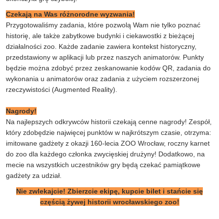
Czekają na Was różnorodne wyzwania!
Przygotowaliśmy zadania, które pozwolą Wam nie tylko poznać
historię, ale także zabytkowe budynki i ciekawostki z bieżącej
działalności zoo. Każde zadanie zawiera kontekst historyczny,
przedstawiony w aplikacji lub przez naszych animatorów. Punkty
będzie można zdobyć przez zeskanowanie kodów QR, zadania do
wykonania u animatorów oraz zadania z użyciem rozszerzonej
rzeczywistości (Augmented Reality).
Nagrody!
Na najlepszych odkrywców historii czekają cenne nagrody! Zespół,
który zdobędzie najwięcej punktów w najkrótszym czasie, otrzyma:
imitowane gadżety z okazji 160-lecia ZOO Wrocław, roczny karnet
do zoo dla każdego członka zwycięskiej drużyny! Dodatkowo, na
mecie na wszystkich uczestników gry będą czekać pamiątkowe
gadżety za udział.
Nie zwlekajcie! Zbierzcie ekipę, kupcie bilet i stańcie się
częścią żywej historii wrocławskiego zoo!