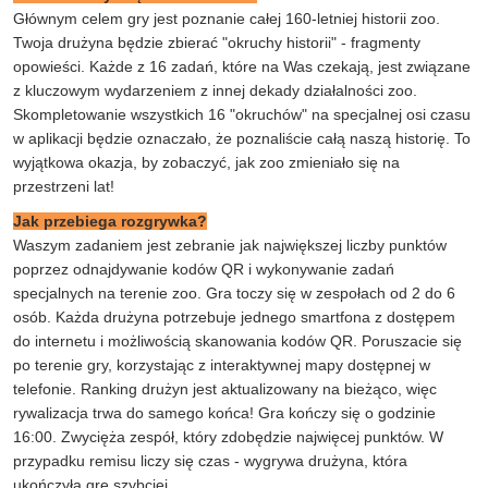
Głównym celem gry jest poznanie całej 160-letniej historii zoo.
Twoja drużyna będzie zbierać "okruchy historii" - fragmenty
opowieści. Każde z 16 zadań, które na Was czekają, jest związane
z kluczowym wydarzeniem z innej dekady działalności zoo.
Skompletowanie wszystkich 16 "okruchów" na specjalnej osi czasu
w aplikacji będzie oznaczało, że poznaliście całą naszą historię. To
wyjątkowa okazja, by zobaczyć, jak zoo zmieniało się na
przestrzeni lat!
Jak przebiega rozgrywka?
Waszym zadaniem jest zebranie jak największej liczby punktów
poprzez odnajdywanie kodów QR i wykonywanie zadań
specjalnych na terenie zoo. Gra toczy się w zespołach od 2 do 6
osób. Każda drużyna potrzebuje jednego smartfona z dostępem
do internetu i możliwością skanowania kodów QR. Poruszacie się
po terenie gry, korzystając z interaktywnej mapy dostępnej w
telefonie. Ranking drużyn jest aktualizowany na bieżąco, więc
rywalizacja trwa do samego końca! Gra kończy się o godzinie
16:00. Zwycięża zespół, który zdobędzie najwięcej punktów. W
przypadku remisu liczy się czas - wygrywa drużyna, która
ukończyła grę szybciej.