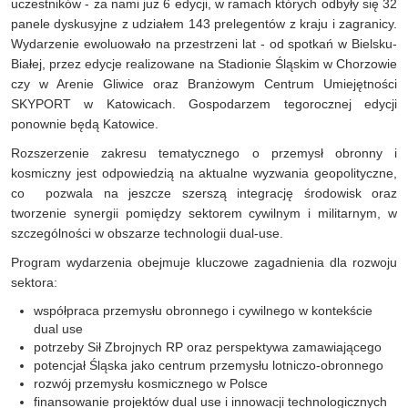
uczestników - za nami już 6 edycji, w ramach których odbyły się 32
panele dyskusyjne z udziałem 143 prelegentów z kraju i zagranicy.
Wydarzenie ewoluowało na przestrzeni lat - od spotkań w Bielsku-
Białej, przez edycje realizowane na Stadionie Śląskim w Chorzowie
czy w Arenie Gliwice oraz Branżowym Centrum Umiejętności
SKYPORT w Katowicach. Gospodarzem tegorocznej edycji
ponownie będą Katowice.
Rozszerzenie zakresu tematycznego o przemysł obronny i
kosmiczny jest odpowiedzią na aktualne wyzwania geopolityczne,
co pozwala na jeszcze szerszą integrację środowisk oraz
tworzenie synergii pomiędzy sektorem cywilnym i militarnym, w
szczególności w obszarze technologii dual-use.
Program wydarzenia obejmuje kluczowe zagadnienia dla rozwoju
sektora:
współpraca przemysłu obronnego i cywilnego w kontekście
dual use
potrzeby Sił Zbrojnych RP oraz perspektywa zamawiającego
potencjał Śląska jako centrum przemysłu lotniczo-obronnego
rozwój przemysłu kosmicznego w Polsce
finansowanie projektów dual use i innowacji technologicznych