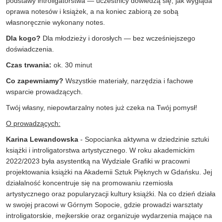
podstawy introligatorstwa — uczestnicy dowiedzą się, jak wygląda
oprawa notesów i książek, a na koniec zabiorą ze sobą
własnoręcznie wykonany notes.
Dla kogo?
Dla młodzieży i dorosłych — bez wcześniejszego
doświadczenia.
Czas trwania:
ok. 30 minut
Co zapewniamy?
Wszystkie materiały, narzędzia i fachowe
wsparcie prowadzących.
Twój własny, niepowtarzalny notes już czeka na Twój pomysł!
O prowadzących:
Karina Lewandowska
- Sopocianka aktywna w dziedzinie sztuki
książki i introligatorstwa artystycznego. W roku akademickim
2022/2023 była asystentką na Wydziale Grafiki w pracowni
projektowania książki na Akademii Sztuk Pięknych w Gdańsku. Jej
działalność koncentruje się na promowaniu rzemiosła
artystycznego oraz popularyzacji kultury książki. Na co dzień działa
w swojej pracowi w Górnym Sopocie, gdzie prowadzi warsztaty
introligatorskie, mejkerskie oraz organizuje wydarzenia mające na