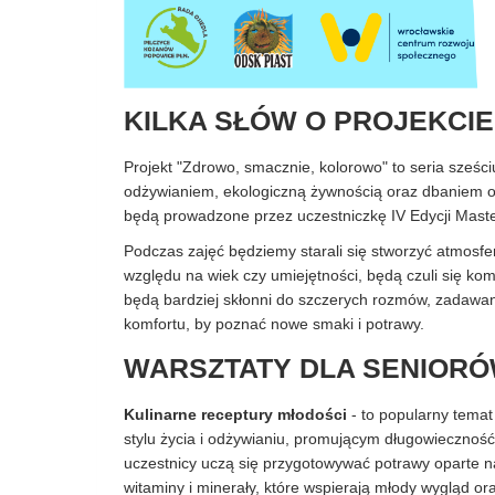
KILKA SŁÓW O PROJEKCIE
Projekt "Zdrowo, smacznie, kolorowo" to seria sześc
odżywianiem, ekologiczną żywnością oraz dbaniem o z
będą prowadzone przez uczestniczkę IV Edycji Mast
Podczas zajęć będziemy starali się stworzyć atmosferę
względu na wiek czy umiejętności, będą czuli się ko
będą bardziej skłonni do szczerych rozmów, zadawani
komfortu, by poznać nowe smaki i potrawy.
WARSZTATY DLA SENIOR
Kulinarne receptury młodości
- to popularny temat
stylu życia i odżywianiu, promującym długowiecznoś
uczestnicy uczą się przygotowywać potrawy oparte na
witaminy i minerały, które wspierają młody wygląd or