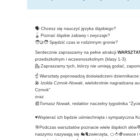
🗣️ Chcesz się nauczyć języka śląskiego?
🪀 Poznać śląskie zabawy i zwyczaje?
🧑🤝🧑 Spędzić czas w rodzinnym gronie?
Serdecznie zapraszamy na pełne atrakcji
WARSZTAT
przedszkolnym i wczesnoszkolnym (klasy 1-3).
💁 Zapraszamy tych, którzy nie umieją godać, zapomn
☝️ Warsztaty poprowadzą doświadczeni dziennikarze:
🎤
Izolda Czmok-Nowak
, wielokrotnie nagradzana au
Czmok"
oraz
📰
Tomasz Nowak
, redaktor naczelny tygodnika "Życi
♥️Wspierać ich będzie uśmiechnięta i sympatyczna K
🎯Podczas warsztatów poznacie wiele śląskich słów💬
naszymu nazywają się 🐇🐈zwierzęta, 🍊🍅🍇owoce i w