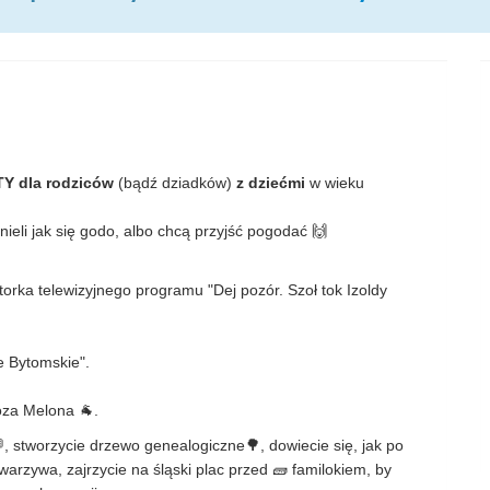
Y dla rodziców
(bądź dziadków)
z dziećmi
w wieku
ieli jak się godo, albo chcą przyjść pogodać 🙌
torka telewizyjnego programu "Dej pozór. Szoł tok Izoldy
e Bytomskie".
oza Melona 🐐.
, stworzycie drzewo genealogiczne🌳, dowiecie się, jak po
arzywa, zajrzycie na śląski plac przed 🧱 familokiem, by