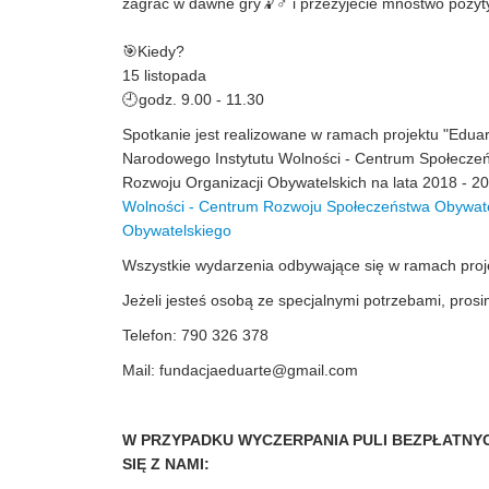
zagrać w dawne gry🤾♂️ i przeżyjecie mnóstwo pozyt
🎯Kiedy?
15 listopada
🕘godz. 9.00 - 11.30
Spotkanie jest realizowane w ramach projektu "Eduar
Narodowego Instytutu Wolności - Centrum Społecz
Rozwoju Organizacji Obywatelskich na lata 2018 -
Wolności - Centrum Rozwoju Społeczeństwa Obywat
Obywatelskiego
Wszystkie wydarzenia odbywające się w ramach proje
Jeżeli jesteś osobą ze specjalnymi potrzebami, prosi
Telefon: 790 326 378
Mail:
fundacjaeduarte@gmail.com
W PRZYPADKU WYCZERPANIA PULI BEZPŁATNY
SIĘ Z NAMI: