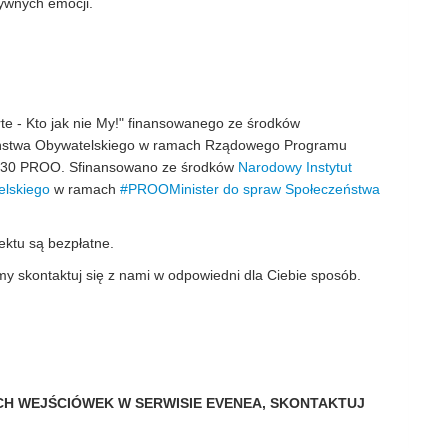
ywnych emocji.
te - Kto jak nie My!" finansowanego ze środków
eństwa Obywatelskiego w ramach Rządowego Programu
 2030 PROO. Sfinansowano ze środków
Narodowy Instytut
elskiego
w ramach
#PROO
Minister do spraw Społeczeństwa
ktu są bezpłatne.
my skontaktuj się z nami w odpowiedni dla Ciebie sposób.
CH WEJŚCIÓWEK W SERWISIE EVENEA,
SKONTAKTUJ