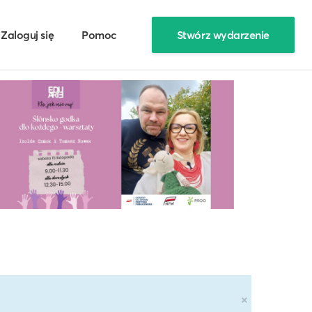
Zaloguj się
Pomoc
Stwórz wydarzenie
×