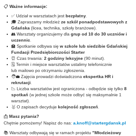
📋
Ważne informacje:
✅ Udział w warsztatach jest
bezpłatny
.
🎓 Zapraszamy młodzież
ze szkół ponadpodstawowych z
Gdańska
(licea, technika, szkoły branżowe).
👥 Warsztaty organizujemy dla
grup od 10 do 30 uczniów i
uczennic
.
🏫 Spotkanie odbywa się
w szkole lub siedzibie Gdańskiej
Fundacji Przedsiębiorczości Starter
⏰ Czas trwania:
2 godziny lekcyjne
(90 minut).
🗓️ Termin i miejsce warsztatów ustalimy telefonicznie
lub mailowo po otrzymaniu zgłoszenia.
🧑💼 Zajęcia prowadzi doświadczona
ekspertka HR i
rekrutacji
.
📉 Liczba warsztatów jest ograniczona - odbędzie się tylko
8
spotkań
(w jednej szkole może odbyć się maksymalnie 1
warsztat).
🥇 O zapisach decyduje
kolejność zgłoszeń
.
📩
Masz pytania?
Chętnie pomożemy! Napisz do nas:
a.knoff@startergdansk.pl
📚 Warsztaty odbywają się w ramach projektu
"Młodzieżowy