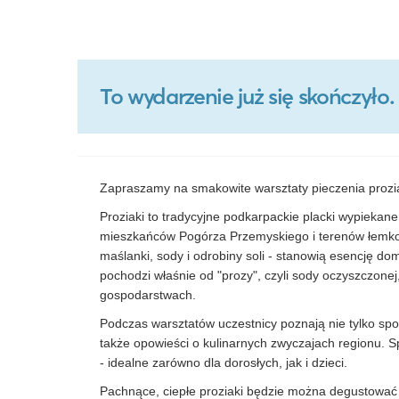
To wydarzenie już się skończył
Zapraszamy na smakowite warsztaty pieczenia proz
Proziaki to tradycyjne podkarpackie placki wypiekane 
mieszkańców Pogórza Przemyskiego i terenów łemkow
maślanki, sody i odrobiny soli - stanowią esencję do
pochodzi właśnie od "prozy", czyli sody oczyszczone
gospodarstwach.
Podczas warsztatów uczestnicy poznają nie tylko spos
także opowieści o kulinarnych zwyczajach regionu. S
- idealne zarówno dla dorosłych, jak i dzieci.
Pachnące, ciepłe proziaki będzie można degustować