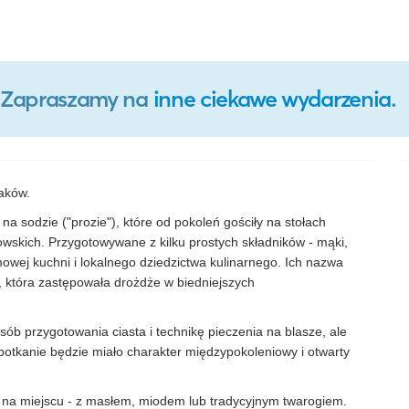
o. Zapraszamy na
inne ciekawe wydarzenia
.
iaków.
na sodzie ("prozie"), które od pokoleń gościły na stołach
skich. Przygotowywane z kilku prostych składników - mąki,
mowej kuchni i lokalnego dziedzictwa kulinarnego. Ich nazwa
j, która zastępowała drożdże w biedniejszych
ób przygotowania ciasta i technikę pieczenia na blasze, ale
potkanie będzie miało charakter międzypokoleniowy i otwarty
 na miejscu - z masłem, miodem lub tradycyjnym twarogiem.