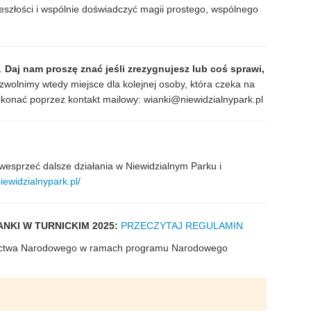
eszłości i wspólnie doświadczyć magii prostego, wspólnego
.
Daj nam proszę znać jeśli zrezygnujesz lub coś sprawi,
zwolnimy wtedy miejsce dla kolejnej osoby, która czeka na
dokonać poprzez kontakt mailowy:
wianki@niewidzialnypark.pl
esprzeć dalsze działania w Niewidzialnym Parku i
niewidzialnypark.pl/
NKI W TURNICKIM 2025:
PRZECZYTAJ REGULAMIN
dzictwa Narodowego w ramach programu Narodowego