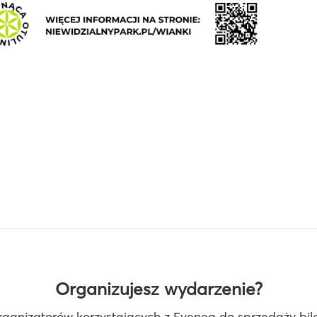
Organizujesz wydarzenie?
rganizatorów korzystających z Evenea do sprzedaży bilet