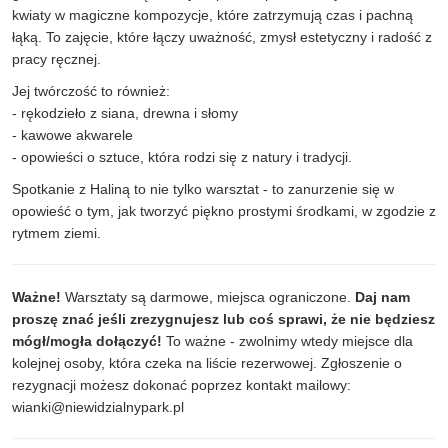
kwiaty w magiczne kompozycje, które zatrzymują czas i pachną
łąką. To zajęcie, które łączy uważność, zmysł estetyczny i radość z
pracy ręcznej.
Jej twórczość to również:
- rękodzieło z siana, drewna i słomy
- kawowe akwarele
- opowieści o sztuce, która rodzi się z natury i tradycji.
Spotkanie z Haliną to nie tylko warsztat - to zanurzenie się w
opowieść o tym, jak tworzyć piękno prostymi środkami, w zgodzie z
rytmem ziemi.
Ważne!
Warsztaty są darmowe, miejsca ograniczone.
Daj nam
proszę znać jeśli zrezygnujesz lub coś sprawi, że nie będziesz
mógł/mogła dołączyć!
To ważne - zwolnimy wtedy miejsce dla
kolejnej osoby, która czeka na liście rezerwowej. Zgłoszenie o
rezygnacji możesz dokonać poprzez kontakt mailowy:
wianki@niewidzialnypark.pl