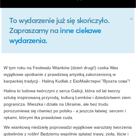
×
To wydarzenie już się skończyło.
Zapraszamy na
inne ciekawe
wydarzenia
.
W tym roku na Festiwalu Wianków (dzień drugi!) czeka Was
wyjątkowe spotkanie z prawdziwą artystką zakorzenioną w
karpackiej tradycji - Haliną Kudlak z ЕкоМайстерні "Вухата сова"!
Halina to ludowa twórczyni z serca Galicji, która od lat tworzy
sztukę inspirowaną przyrodą, kulturą Łemków i dziedzictwem ziem
pogranicza. Mieszka i działa na Ukrainie, ale bez trudu
porozumiewa się również po polsku - a jeszcze łatwiej: sercem i
rękami, którymi tka prawdziwe cuda.
We wiankową niedzielę poprowadzi wyjątkowe warsztaty tworzenia
gobelinów z roślin! Będziemy wspólnie splatać trawy, zioła, liście i