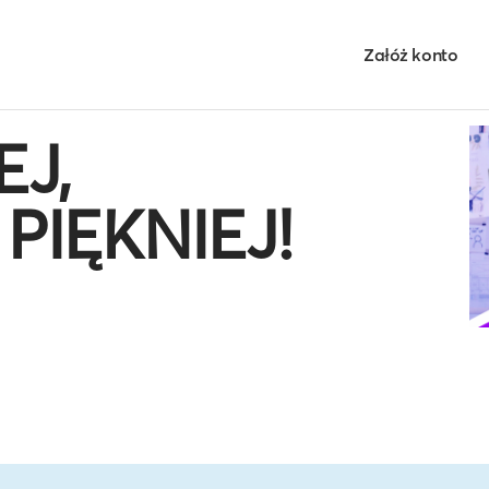
Załóż konto
J,
IĘKNIEJ!