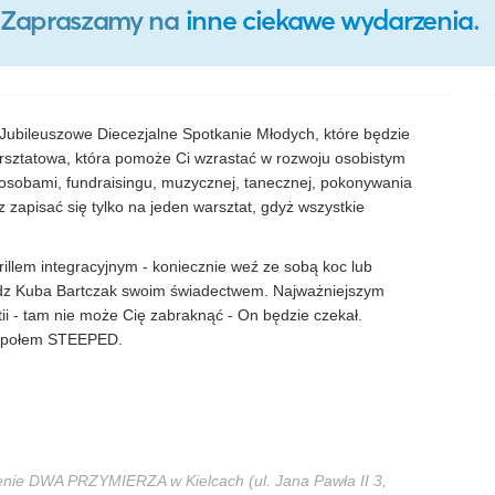
o. Zapraszamy na
inne ciekawe wydarzenia
.
 Jubileuszowe Diecezjalne Spotkanie Młodych, które będzie
warsztatowa, która pomoże Ci wzrastać w rozwoju osobistym
 osobami, fundraisingu, muzycznej, tanecznej, pokonywania
 zapisać się tylko na jeden warsztat, gdyż wszystkie
rillem integracyjnym - koniecznie weź ze sobą koc lub
ądz Kuba Bartczak swoim świadectwem. Najważniejszym
i - tam nie może Cię zabraknąć - On będzie czekał.
Zespołem STEEPED.
enie DWA PRZYMIERZA w Kielcach (ul. Jana Pawła II 3,