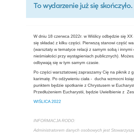
To wydarzenie już się skończył
W dniu 18 czerwca 2022r. w Wiślicy odbędzie się XX
się składać z kilku części. Pierwszą stanowi część 
(warsztaty w tematyce relacji z samym sobą i innymi
nieśmiałości przy wystąpieniach publicznych). Możesz
odbywają się w tym samym czasie.
Po części warsztatowej zapraszamy Cię na piknik z g
karimatę. Po odżywieniu ciała - ducha wzmocni ksi
punktem będzie spotkanie z Chrystusem w Eucharysti
Przedłużeniem Eucharystii, będzie Uwielbienie z 
WIŚLICA 2022
INFORMACJA RODO:
Administratorem danych osobowych jest Stowarzysz