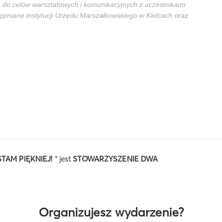
 do celów warsztatowych i komunikacyjnych z uczestnikami
niane instytucji Urzędu Marszałkowskiego w Kielcach oraz
TAM PIĘKNIEJ!
" jest
STOWARZYSZENIE DWA
Organizujesz wydarzenie?