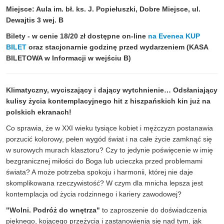
Miejsce: Aula im. bł. ks. J. Popiełuszki, Dobre Miejsce, ul.
Dewajtis 3 wej. B
Bilety - w cenie 18/20 zł dostępne on-line
na Evenea KUP
BILET
oraz stacjonarnie godzinę przed wydarzeniem (KASA
BILETOWA w Informacji w wejściu B)
Klimatyczny, wyciszający i dający wytchnienie… Odsłaniający
kulisy życia kontemplacyjnego hit z hiszpańskich kin już na
polskich ekranach!
Co sprawia, że w XXI wieku tysiące kobiet i mężczyzn postanawia
porzucić kolorowy, pełen wygód świat i na całe życie zamknąć się
w surowych murach klasztoru? Czy to jedynie poświęcenie w imię
bezgranicznej miłości do Boga lub ucieczka przed problemami
świata? A może potrzeba spokoju i harmonii, której nie daje
skomplikowana rzeczywistość? W czym dla mnicha lepsza jest
kontemplacja od życia rodzinnego i kariery zawodowej?
"Wolni. Podróż do wnętrza"
to zaproszenie do doświadczenia
pięknego, kojącego przeżycia i zastanowienia się nad tym, jak