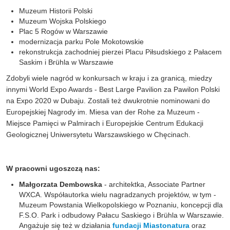
Muzeum Historii Polski
Muzeum Wojska Polskiego
Plac 5 Rogów w Warszawie
modernizacja parku Pole Mokotowskie
rekonstrukcja zachodniej pierzei Placu Piłsudskiego z Pałacem
Saskim i Brühla w Warszawie
Zdobyli wiele nagród w konkursach w kraju i za granicą, miedzy
innymi World Expo Awards - Best Large Pavilion za Pawilon Polski
na Expo 2020 w Dubaju. Zostali też dwukrotnie nominowani do
Europejskiej Nagrody im. Miesa van der Rohe za Muzeum -
Miejsce Pamięci w Palmirach i Europejskie Centrum Edukacji
Geologicznej Uniwersytetu Warszawskiego w Chęcinach.
W pracowni ugoszczą nas:
Małgorzata Dembowska
- architektka, Associate Partner
WXCA. Współautorka wielu nagradzanych projektów, w tym -
Muzeum Powstania Wielkopolskiego w Poznaniu, koncepcji dla
F.S.O. Park i odbudowy Pałacu Saskiego i Brühla w Warszawie.
Angażuje się też w działania
fundacji Miastonatura
oraz