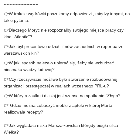
-----------------------
👉
W trakcie wędrówki poszukamy odpowiedzi , między innymi, na
takie pytania:
👉
Dlaczego Moryc nie rozpoznałby swojego miejsca pracy czyli
kina "Atlantic"?
👉
Jaki był procentowo udział filmów zachodnich w repertuarze
warszawskich kin?
👉
W jaki sposób należało ubierać się, żeby nie wzbudzać
niesmaku władzy ludowej?
👉
Czy rzeczywiście możliwe było stworzenie rozbudowanej
organizacji przestępczej w realiach wczesnego PRL-u?
👉
W którym zaułku i dzisiaj jest szansa na spotkanie "Złego?
👉
Gdzie można zobaczyć meble z apteki w której Marta
realizowała recepty?
👉
Jak wyglądała niska Marszałkowska i którędy biegła ulica
Wielka?