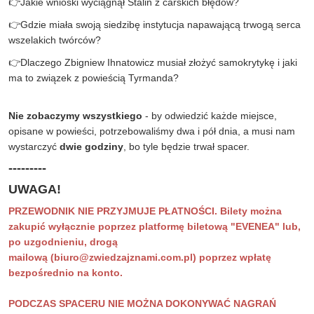
👉
Jakie wnioski wyciągnął Stalin z carskich błędów?
👉
Gdzie miała swoją siedzibę instytucja napawającą trwogą serca
wszelakich twórców?
👉
Dlaczego Zbigniew Ihnatowicz musiał złożyć samokrytykę i jaki
ma to związek z powieścią Tyrmanda?
Nie zobaczymy wszystkiego
- by odwiedzić każde miejsce,
opisane w powieści, potrzebowaliśmy dwa i pół dnia, a musi nam
wystarczyć
dwie godziny
, bo tyle będzie trwał spacer.
---------
UWAGA!
PRZEWODNIK NIE PRZYJMUJE PŁATNOŚCI. Bilety można
zakupić wyłącznie poprzez platformę biletową "EVENEA" lub,
po uzgodnieniu, drogą
mailową
(
biuro@zwiedzajznami.com.pl
) poprzez wpłatę
bezpośrednio na konto.
PODCZAS SPACERU NIE MOŻNA DOKONYWAĆ NAGRAŃ