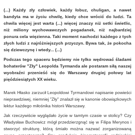
(...) Każdy zły człowiek, każdy łobuz, chuligan, a nawet
bandyta ma w życiu chwilę, kiedy chce wrócić do ludzi. Ta
chwila więcej jest warta (...) więcej znaczy niż setki świetlic,
niż miliony wychowawczych pogadanek, niż najbardziej
ponura cela więzienna. Taki moment nachodzi każdego z tych
złych ludzi z najróżniejszych przyczyn. Bywa tak, że pokocha
się dziewczynę i wtedy... (...)
Podczas tego spaceru będziemy nie tylko wędrować śladami
bohaterów "Zły" Leopolda Tyrmanda ale postaram siłą naszej
wyobraźni przenieść się do Warszawy drugiej połowy lat
pięćdziesiątych XX wieku.
Marek Hłasko zarzucił Leopoldowi Tyrmandowi napisanie powieści
nieprawdziwej, niemniej "Zły" znalazł się w kanonie obowiązkowych
lektur każdego miłośnika historii Warszawy.
Jak rzeczywiście wyglądało życie w tamtym czasie w stolicy? Czy
Władysław Buchowicz mógł przedzierzgnąć się w Filipa Merynos i
stworzyć strukturę, którą śmiało można nazwać zorganizowaną