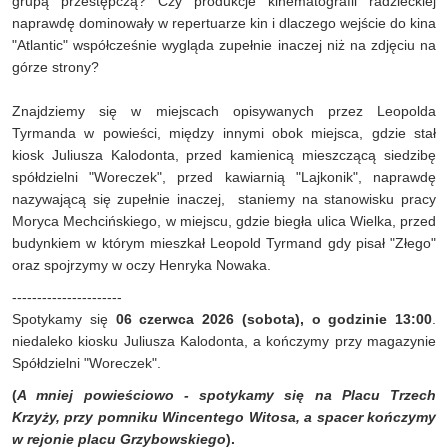
grupą przestępczą? Czy produkcje kinematografii radzieckiej
naprawdę dominowały w repertuarze kin i dlaczego wejście do kina
"Atlantic" współcześnie wygląda zupełnie inaczej niż na zdjęciu na
górze strony?
Znajdziemy się w miejscach opisywanych przez Leopolda
Tyrmanda w powieści, między innymi obok miejsca, gdzie stał
kiosk Juliusza Kalodonta, przed kamienicą mieszczącą siedzibę
spółdzielni "Woreczek", przed kawiarnią "Lajkonik", naprawdę
nazywającą się zupełnie inaczej, staniemy na stanowisku pracy
Moryca Mechcińskiego, w miejscu, gdzie biegła ulica Wielka, przed
budynkiem w którym mieszkał Leopold Tyrmand gdy pisał "Złego"
oraz spojrzymy w oczy Henryka Nowaka.
----------------------
Spotykamy się
0
6
czerwca 2026 (sobota), o godzinie 13:00
.
niedaleko kiosku Juliusza Kalodonta, a kończymy przy magazynie
Spółdzielni "Woreczek".
(
A mniej powieściowo - spotykamy się na Placu Trzech
Krzyży, przy pomniku Wincentego Witosa, a spacer kończymy
w rejonie placu Grzybowskiego
).