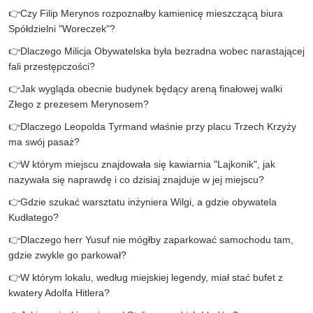
👉
Czy Filip Merynos rozpoznałby kamienicę mieszczącą biura
Spółdzielni "Woreczek"?
👉
Dlaczego Milicja Obywatelska była bezradna wobec narastającej
fali przestępczości?
👉
Jak wygląda obecnie budynek będący areną finałowej walki
Złego z prezesem Merynosem?
👉
Dlaczego Leopolda Tyrmand właśnie przy placu Trzech Krzyży
ma swój pasaż?
👉
W którym miejscu znajdowała się kawiarnia "Lajkonik", jak
nazywała się naprawdę i co dzisiaj znajduje w jej miejscu?
👉
Gdzie szukać warsztatu inżyniera Wilgi, a gdzie obywatela
Kudłatego?
👉
Dlaczego herr Yusuf nie mógłby zaparkować samochodu tam,
gdzie zwykle go parkował?
👉
W którym lokalu, według miejskiej legendy, miał stać bufet z
kwatery Adolfa Hitlera?