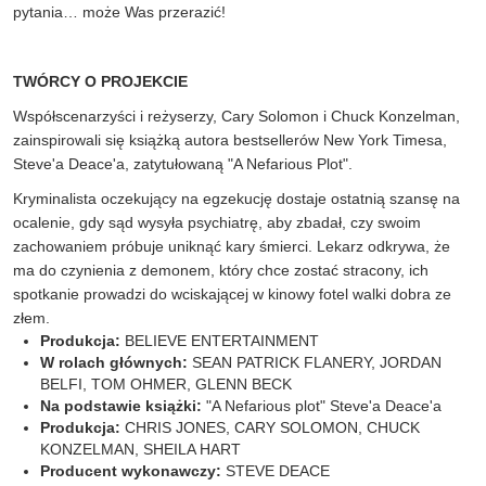
pytania… może Was przerazić!
TWÓRCY O PROJEKCIE
Współscenarzyści i reżyserzy, Cary Solomon i Chuck Konzelman,
zainspirowali się książką autora bestsellerów New York Timesa,
Steve'a Deace'a, zatytułowaną "A Nefarious Plot".
Kryminalista oczekujący na egzekucję dostaje ostatnią szansę na
ocalenie, gdy sąd wysyła psychiatrę, aby zbadał, czy swoim
zachowaniem próbuje uniknąć kary śmierci. Lekarz odkrywa, że
ma do czynienia z demonem, który chce zostać stracony, ich
spotkanie prowadzi do wciskającej w kinowy fotel walki dobra ze
złem.
Produkcja:
BELIEVE ENTERTAINMENT
W rolach głównych:
SEAN PATRICK FLANERY, JORDAN
BELFI, TOM OHMER, GLENN BECK
Na podstawie książki:
"A Nefarious plot" Steve'a Deace'a
Produkcja:
CHRIS JONES, CARY SOLOMON, CHUCK
KONZELMAN, SHEILA HART
Producent wykonawczy:
STEVE DEACE