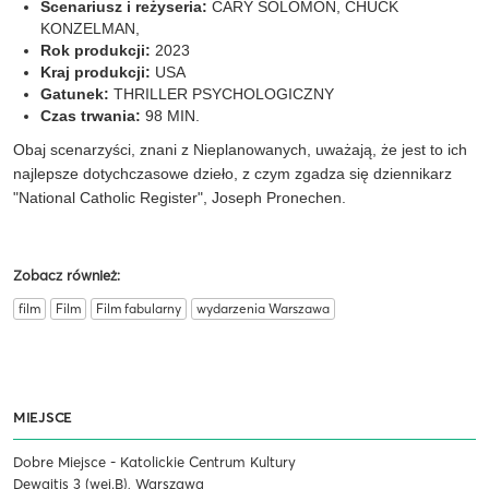
Scenariusz i reżyseria:
CARY SOLOMON, CHUCK
KONZELMAN,
Rok produkcji:
2023
Kraj produkcji:
USA
Gatunek:
THRILLER PSYCHOLOGICZNY
Czas trwania:
98 MIN.
Obaj scenarzyści, znani z Nieplanowanych, uważają, że jest to ich
najlepsze dotychczasowe dzieło, z czym zgadza się dziennikarz
"National Catholic Register", Joseph Pronechen.
Zobacz również:
film
Film
Film fabularny
wydarzenia Warszawa
MIEJSCE
Dobre Miejsce - Katolickie Centrum Kultury
Dewajtis 3 (wej.B), Warszawa