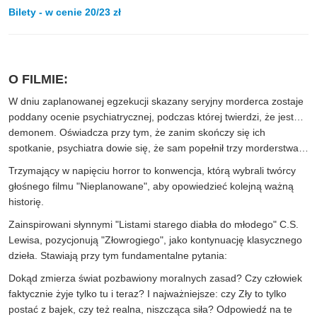
Bilety - w cenie 20/23 zł
O FILMIE:
W dniu zaplanowanej egzekucji skazany seryjny morderca zostaje
poddany ocenie psychiatrycznej, podczas której twierdzi, że jest…
demonem. Oświadcza przy tym, że zanim skończy się ich
spotkanie, psychiatra dowie się, że sam popełnił trzy morderstwa…
Trzymający w napięciu horror to konwencja, którą wybrali twórcy
głośnego filmu "Nieplanowane", aby opowiedzieć kolejną ważną
historię.
Zainspirowani słynnymi "Listami starego diabła do młodego" C.S.
Lewisa, pozycjonują "Złowrogiego", jako kontynuację klasycznego
dzieła. Stawiają przy tym fundamentalne pytania:
Dokąd zmierza świat pozbawiony moralnych zasad? Czy człowiek
faktycznie żyje tylko tu i teraz? I najważniejsze: czy Zły to tylko
postać z bajek, czy też realna, niszcząca siła? Odpowiedź na te