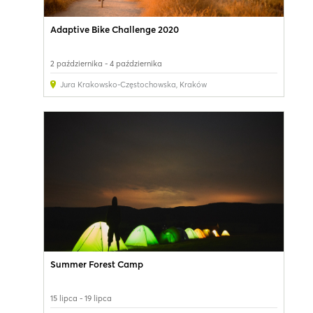
Adaptive Bike Challenge 2020
2 października - 4 października
Jura Krakowsko-Częstochowska
,
Kraków
Summer Forest Camp
15 lipca - 19 lipca