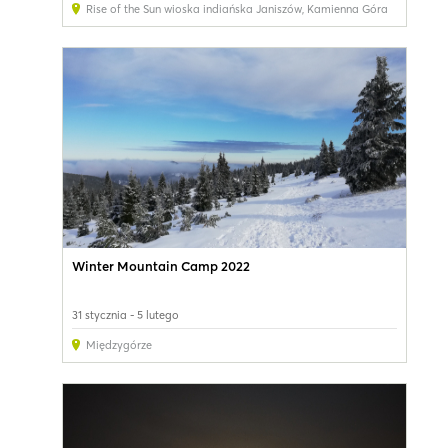
Rise of the Sun wioska indiańska Janiszów
,
Kamienna Góra
Winter Mountain Camp 2022
31 stycznia - 5 lutego
Międzygórze