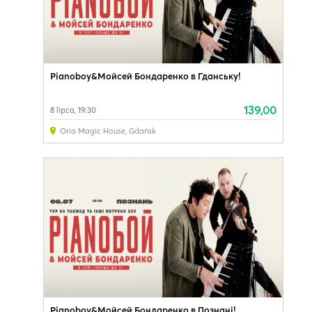
Pianoboy&Мойсей Бондаренко в Гданську!
139,00
8 lipca, 19:30
Oria Magic House
,
Gdańsk
Pianoboy&Мойсей Бондаренко в Познані!