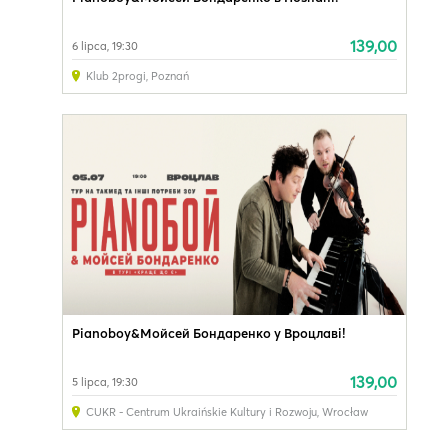
139,00
6 lipca, 19:30
Klub 2progi
,
Poznań
Pianoboy&Мойсей Бондаренко у Вроцлаві!
139,00
5 lipca, 19:30
CUKR - Centrum Ukraińskie Kultury i Rozwoju
,
Wrocław