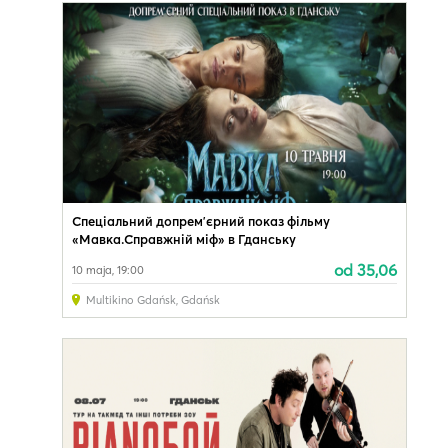
Спеціальний допремʼєрний показ фільму
«Мавка.Справжній міф» в Гданську
od 35,06
10 maja, 19:00
Multikino Gdańsk
,
Gdańsk