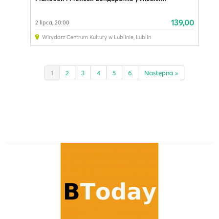
139,00
2 lipca, 20:00
Wirydarz Centrum Kultury w Lublinie
,
Lublin
1
2
3
4
5
6
Następna »