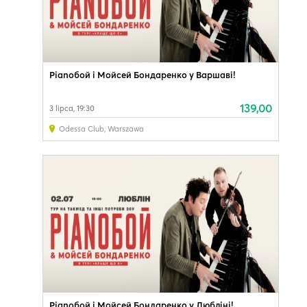
Pianoбой і Мойсей Бондаренко у Варшаві!
139,00
3 lipca, 19:30
Odessa Club
,
Warszawa
Pianoбой і Мойсей Бондаренко у Любліні!