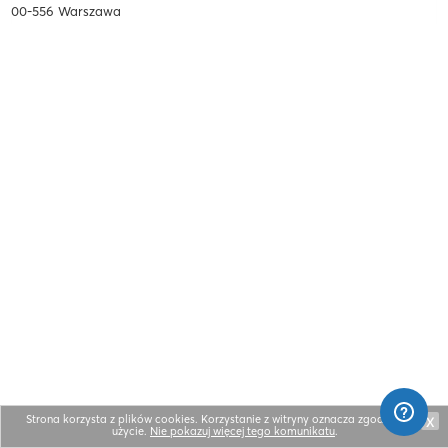
00-556 Warszawa
Strona korzysta z plików cookies. Korzystanie z witryny oznacza zgodę na ich
X
użycie.
Nie pokazuj więcej tego komunikatu
.