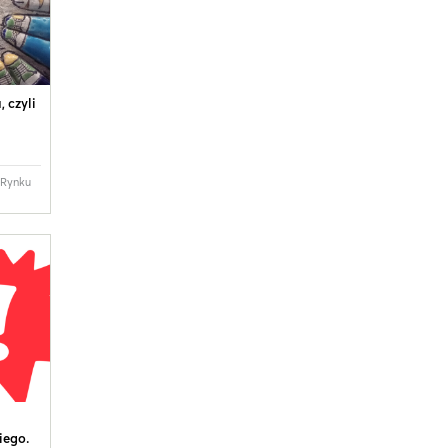
 czyli
 Rynku
iego.