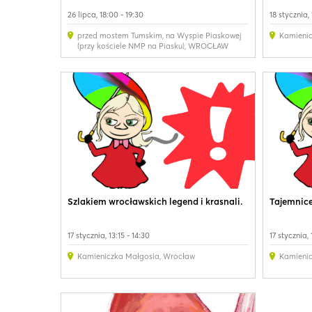
26 lipca, 18:00 - 19:30
18 stycznia, 
przed mostem Tumskim, na Wyspie Piaskowej
Kamieni
(przy kościele NMP na Piasku)
,
WROCŁAW
Szlakiem wrocławskich legend i krasnali.
Tajemnice
17 stycznia, 13:15 - 14:30
17 stycznia,
Kamieniczka Małgosia
,
Wrocław
Kamieni