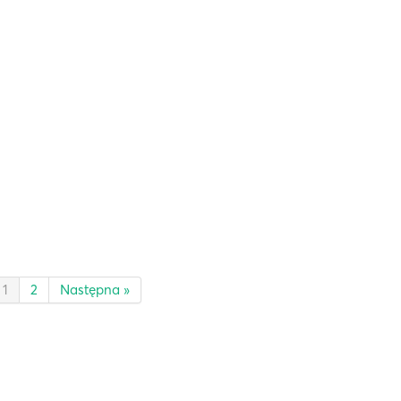
1
2
Następna »