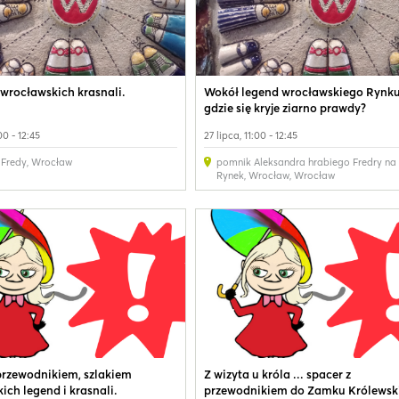
 wrocławskich krasnali.
Wokół legend wrocławskiego Rynku,
gdzie się kryje ziarno prawdy?
00 - 12:45
27 lipca, 11:00 - 12:45
 Fredy
,
Wrocław
pomnik Aleksandra hrabiego Fredry na
Rynek, Wrocław
,
Wrocław
przewodnikiem, szlakiem
Z wizyta u króla ... spacer z
ich legend i krasnali.
przewodnikiem do Zamku Królewsk