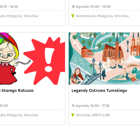
13:15 - 14:30
18 stycznia, 10:00 - 13:00
czka Małgosia
,
Wrocław
Kamieniczka Małgosia
,
Wrocław
 Starego Ratusza
Legendy Ostrowa Tumskiego
 10:00
15 stycznia, 16:00 - 17:30
czka Małgosia
,
Wrocław
Wrocław
,
WROCŁAW