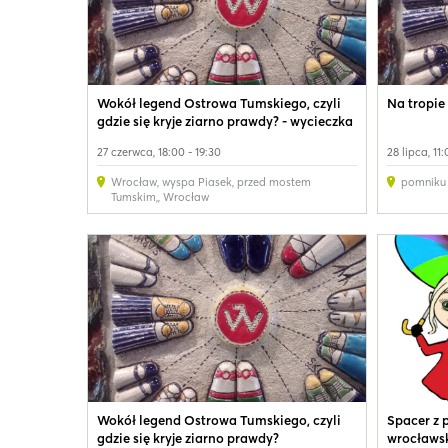
Wokół legend Ostrowa Tumskiego, czyli
Na tropie
gdzie się kryje ziarno prawdy? - wycieczka
rodzinna
27 czerwca, 18:00 - 19:30
28 lipca, 11:
Wrocław, wyspa Piasek, przed mostem
pomniku
Tumskim,
,
Wrocław
Wokół legend Ostrowa Tumskiego, czyli
Spacer z 
gdzie się kryje ziarno prawdy?
wrocławsk