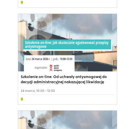
Szkolenie on-line: Od uchwały antysmogowej do
decyzji administracyjnej nakazującej likwidację
kopciucha - jak skutecznie egzekwować przepisy
24 marca, 10:00 - 12:00