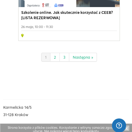
Szkolenie online. Jak skutecznie korzystać z CEEB?
[LISTA REZERWOWA]
26 maja, 10:00 - 11:30
1
2
3
Następna »
Karmelicka 14/5
31-128 Kraków
Strona korzysta z plików cookies. Korzystanie z witryny oznacza zgodę na ich
X
użycie.
Nie pokazuj więcej tego komunikatu
.