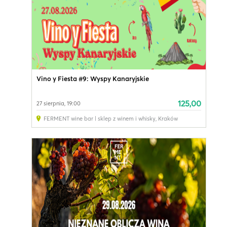
Vino y Fiesta #9: Wyspy Kanaryjskie
125,00
27 sierpnia, 19:00
FERMENT wine bar | sklep z winem i whisky
,
Kraków