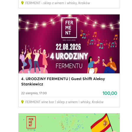
FERMENT - sklep z winem i whisky
,
Kraków
4. URODZINY FERMENTU | Guest Shifft Aleksy
Stankiewicz
100,00
22 sierpnia, 17:00
FERMENT wine bar | sklep z winem i whisky
,
Kraków