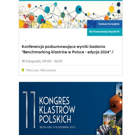
Konferencja podsumowująca wyniki badania
"Benchmarking klastrów w Polsce - edycja 2024" /
Conference "Clusters Benchmarking in Poland - 2024
18 listopada, 09:00 - 16:00
edition"
Mercure
,
Warszawa