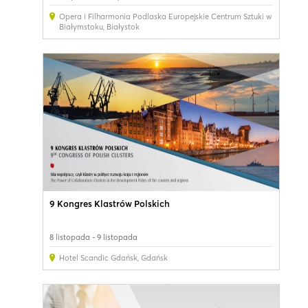
Opera i Filharmonia Podlaska Europejskie Centrum Sztuki w
Białymstoku
,
Białystok
9 Kongres Klastrów Polskich
8 listopada - 9 listopada
Hotel Scandic Gdańsk
,
Gdańsk