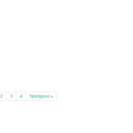
2
3
4
Następna »