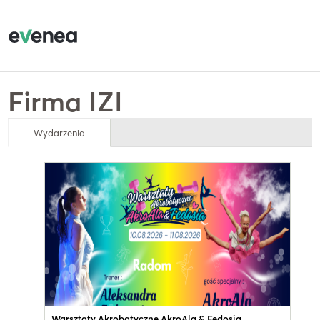
Firma IZI
Wydarzenia
Warsztaty Akrobatyczne AkroAla & Fedosia