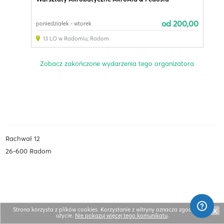
od 200,00
poniedziałek - wtorek
13 LO w Radomiu
,
Radom
Zobacz zakończone wydarzenia tego organizatora
Rachwał 12
26-600 Radom
Strona korzysta z plików cookies. Korzystanie z witryny oznacza zgodę na ich
X
użycie.
Nie pokazuj więcej tego komunikatu
.