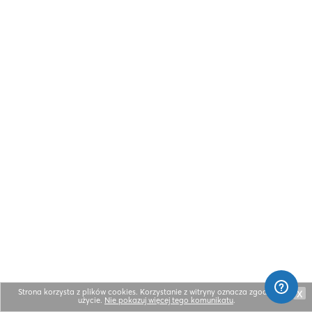
Strona korzysta z plików cookies. Korzystanie z witryny oznacza zgodę na ich
X
użycie.
Nie pokazuj więcej tego komunikatu
.