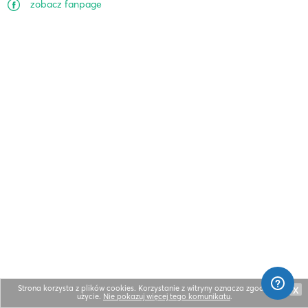
zobacz fanpage
Strona korzysta z plików cookies. Korzystanie z witryny oznacza zgodę na ich
X
użycie.
Nie pokazuj więcej tego komunikatu
.