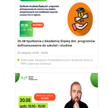
20.08 Spotkanie z Akademią Śląską dot. programów
dofinansowania do szkoleń i studiów
podyplomowych oraz możliwości wsparcia rozwoju
20 sierpnia, 12:00 - 16:00
firm w regionie. Bezpłatne konsultacje w DIP
Dąbrowski Inkubator Przedsiębiorczości (budynek dworca
PKP)
,
Dąbrowa Górnicza