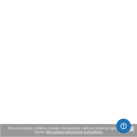
Strona korzysta z plików cookies. Korzystanie z witryny oznacza zgodę na ich
X
użycie.
Nie pokazuj więcej tego komunikatu
.