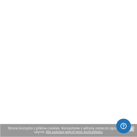
Strona korzysta z plików cookies. Korzystanie z witryny oznacza zgodę na ich
X
użycie.
Nie pokazuj więcej tego komunikatu
.