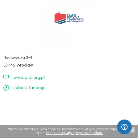
Racławicka 2-4
53-146 Wrocław
www.pitd.org.pl
zobacz fanpage
Strona korzysta z plików cookies. Korzystanie z witryny oznacza zgodę na ich
X
użycie.
Nie pokazuj więcej tego komunikatu
.