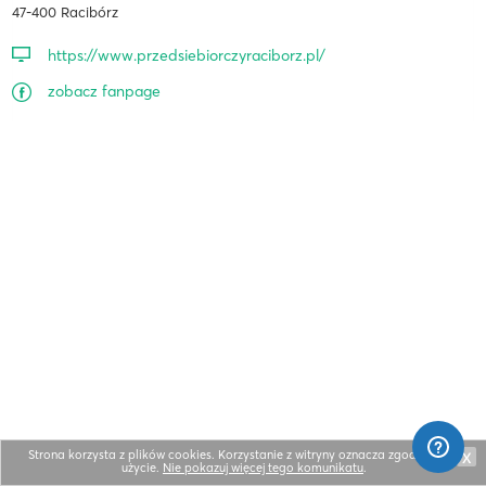
47-400 Racibórz
https://www.przedsiebiorczyraciborz.pl/
zobacz fanpage
Strona korzysta z plików cookies. Korzystanie z witryny oznacza zgodę na ich
X
użycie.
Nie pokazuj więcej tego komunikatu
.