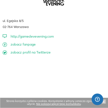
ul. Egejska 8/5
02-764 Warszawa
http://gamedevevening.com
zobacz fanpage
zobacz profil na Twitterze
Strona korzysta z plików cookies. Korzystanie z witryny oznacza zgodę na ich
X
użycie.
Nie pokazuj więcej tego komunikatu
.