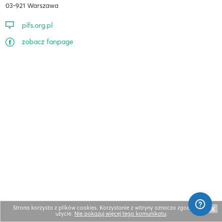
03-921 Warszawa
pifs.org.pl
zobacz fanpage
Strona korzysta z plików cookies. Korzystanie z witryny oznacza zgodę na ich
X
użycie.
Nie pokazuj więcej tego komunikatu
.