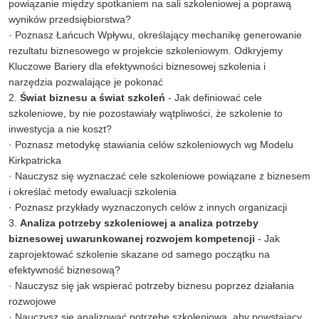
powiązanie między spotkaniem na sali szkoleniowej a poprawą
wyników przedsiębiorstwa?
· Poznasz Łańcuch Wpływu, określający mechanikę generowanie
rezultatu biznesowego w projekcie szkoleniowym. Odkryjemy
Kluczowe Bariery dla efektywności biznesowej szkolenia i
narzędzia pozwalające je pokonać
2.
Świat biznesu a świat szkoleń
- Jak definiować cele
szkoleniowe, by nie pozostawiały wątpliwości, że szkolenie to
inwestycja a nie koszt?
· Poznasz metodykę stawiania celów szkoleniowych wg Modelu
Kirkpatricka
· Nauczysz się wyznaczać cele szkoleniowe powiązane z biznesem
i określać metody ewaluacji szkolenia
· Poznasz przykłady wyznaczonych celów z innych organizacji
3.
Analiza potrzeby szkoleniowej a analiza potrzeby
biznesowej uwarunkowanej rozwojem kompetencji
- Jak
zaprojektować szkolenie skazane od samego początku na
efektywność biznesową?
· Nauczysz się jak wspierać potrzeby biznesu poprzez działania
rozwojowe
· Nauczysz się analizować potrzebę szkoleniową, aby powstający