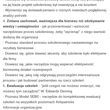
na jej bazie projekt szkoleniowy był inwestycją a nie kosztem
· Wymienisz się doświadczeniami o różnych metodach pogłębionej
analizy potrzeb
4.
Zmiana zachowań, ważniejsza dla biznesu niż zdobywanie
wiedzy i umiejętności
- jak przeorientować i wzmocnić
narzędziowo proces szkoleniowy, żeby "wycisnąć" z niego wartość
dodaną dla organizacji
· Poznasz standard procesu szkoleniowego nastawionego na
rezultaty biznesowe
· Dowiesz się, gdzie stawiać akcenty, aby szkolenie było efektywne
dla firmy
· Dowiesz się, jakie narzędzia mogą wspierać efektywność
biznesową działań rozwojowych
· Dowiesz się, jaką rolę odgrywają poszczególni interesariusze
procesu i jak budować partnerstwo na rzecz szkoleń
5.
Ewaluacja szkoleń
- "jeśli czegoś nie możesz zmierzyć, nie
możesz tym zarządzać" W. Edwards Deming
· Poznasz Model SEB© - narzędzie do kompleksowej ewaluacji
szkoleń na wszystkich poziomach Kirkpatricka
Informacje organizacyjne