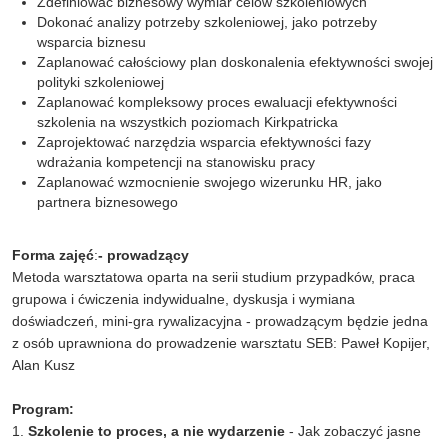
Zdefiniować biznesowy wymiar celów szkoleniowych
Dokonać analizy potrzeby szkoleniowej, jako potrzeby
wsparcia biznesu
Zaplanować całościowy plan doskonalenia efektywności swojej
polityki szkoleniowej
Zaplanować kompleksowy proces ewaluacji efektywności
szkolenia na wszystkich poziomach Kirkpatricka
Zaprojektować narzędzia wsparcia efektywności fazy
wdrażania kompetencji na stanowisku pracy
Zaplanować wzmocnienie swojego wizerunku HR, jako
partnera biznesowego
Forma zajęć
:
- prowadzący
Metoda warsztatowa oparta na serii studium przypadków, praca
grupowa i ćwiczenia indywidualne, dyskusja i wymiana
doświadczeń, mini-gra rywalizacyjna - prowadzącym będzie jedna
z osób uprawniona do prowadzenie warsztatu SEB: Paweł Kopijer,
Alan Kusz
Program:
1.
Szkolenie to proces, a nie wydarzenie
- Jak zobaczyć jasne