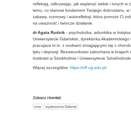
refleksją, odkrywając, jak wspierać siebie i innych w
temu, co stanowi fundament Twojego dobrostanu, w t
zabawy, rozmowy i autorefleksji, która pomoże Ci zo
na uważność i twórcze działanie.
dr Agata Rudnik
- psycholożka, adiunktka w Instytuci
Uniwersytecie Gdańskim, dyrektorka Akademickiego
pracujaca m.in. z osobami zmagającymi się z chorob
lęku i depresji. Bezwarunkowo zakochana w krajach n
Institutet w Sztokholmie i Uniwersytecie Sztokholmsk
Więcej szczegółów:
https://nff.ug.edu.pl/
Zobacz również:
inne
wydarzenia Gdańsk