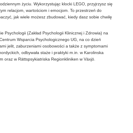
 codziennym życiu. Wykorzystując klocki LEGO, przyjrzysz się
ym relacjom, wartościom i emocjom. To przestrzeń do
baczyć, jak wiele możesz zbudować, kiedy dasz sobie chwilę
e Psychologii (Zakład Psychologii Klinicznej i Zdrowia) na
 Centrum Wsparcia Psychologicznego UG, na co dzień
ami jelit, zaburzeniami osobowości a także z symptomami
ordyckich, odbywała staże i praktyki m.in. w Karolinska
im oraz w Rättspsykiatriska Regionkliniken w Växjö.