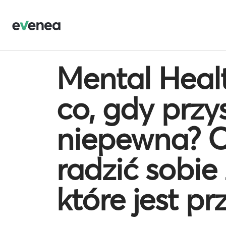
Mental Heal
co, gdy przys
niepewna? O
radzić sobie
które jest p