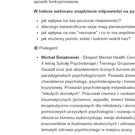
sposób funkcjonowania.
W trakcie webinaru znajdziecie odpowiedzi na py
jak wpływa na nas poczucie niepewności?
dlaczego katastroficzne wizje mają pierwszeństw
jak wpływa na nas "nieznane" i co to ma wspóln
jak możemy pomóc sobie i ludziom wokół nas?
🟢 Prelegent:
Michał Śmiałowski
- Ekspert Mental Health Cen
4 letnią Szkołę Psychoterapii i Treningu Grupowe
Gestalt oraz jest absolwentem licznych kursów d
paradygmatach psychologicznych. Posiada dziewi
charakterze psychologa, psychoterapeuty i trenera
kryzysowej. Prowadzi psychoterapię indywidualną
"młodych dorosłych". Pracował również z osoba
traumatycznych (przemoc, wypadki, śmierć bliski
terapeutyczno-rozwojowych dla młodzieży i doros
pomocowych przyszłych psychologów i rozwoju ic
obszarze biznesu wykorzystując swoje doświadcz
pracowników w budowaniu skutecznych i zdrowych
tematyki zdrowia psychicznego w miejscu pracy.