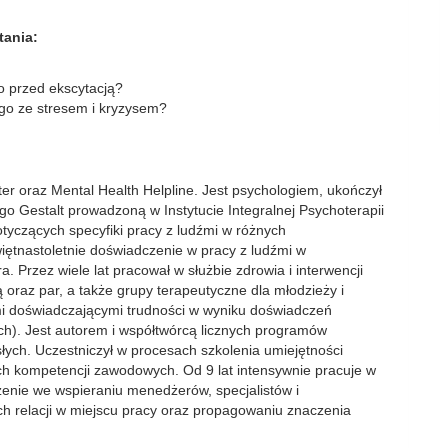
tania:
o przed ekscytacją?
ego ze stresem i kryzysem?
ter oraz Mental Health Helpline. Jest psychologiem, ukończył
go Gestalt prowadzoną w Instytucie Integralnej Psychoterapii
otyczących specyfiki pracy z ludźmi w różnych
ętnastoletnie doświadczenie w pracy z ludźmi w
. Przez wiele lat pracował w służbie zdrowia i interwencji
 oraz par, a także grupy terapeutyczne dla młodzieży i
mi doświadczającymi trudności w wyniku doświadczeń
ch). Jest autorem i współtwórcą licznych programów
łych. Uczestniczył w procesach szkolenia umiejętności
h kompetencji zawodowych. Od 9 lat intensywnie pracuje w
enie we wspieraniu menedżerów, specjalistów i
 relacji w miejscu pracy oraz propagowaniu znaczenia