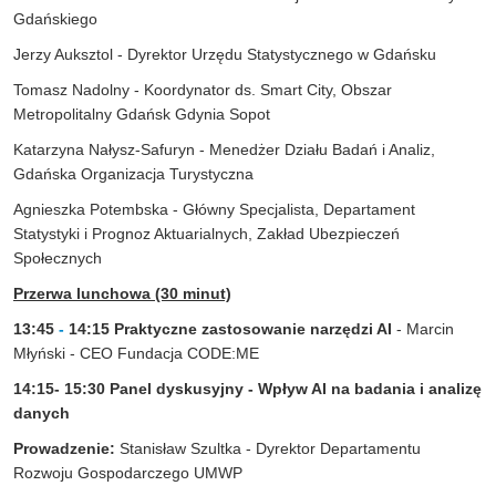
Gdańskiego
Jerzy Auksztol - Dyrektor Urzędu Statystycznego w Gdańsku
Tomasz Nadolny - Koordynator ds. Smart City, Obszar
Metropolitalny Gdańsk Gdynia Sopot
Katarzyna Nałysz-Safuryn - Menedżer Działu Badań i Analiz,
Gdańska Organizacja Turystyczna
Agnieszka Potembska - Główny Specjalista, Departament
Statystyki i Prognoz Aktuarialnych, Zakład Ubezpieczeń
Społecznych
Przerwa lunchowa (30 minut)
13:45
-
14:15
Praktyczne zastosowanie narzędzi AI
- Marcin
Młyński - CEO Fundacja CODE:ME
14:15- 15:30
Panel dyskusyjny - Wpływ AI na badania i analizę
danych
Prowadzenie:
Stanisław Szultka - Dyrektor Departamentu
Rozwoju Gospodarczego UMWP